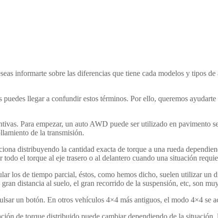
eas informarte sobre las diferencias que tiene cada modelos y tipos de
s puedes llegar a confundir estos términos. Por ello, queremos ayudart
ivas. Para empezar, un auto AWD puede ser utilizado en pavimento seco
ollamiento de la transmisión.
iona distribuyendo la cantidad exacta de torque a una rueda dependiendo
odo el torque al eje trasero o al delantero cuando una situación requier
ular los de tiempo parcial, éstos, como hemos dicho, suelen utilizar un d
ran distancia al suelo, el gran recorrido de la suspensión, etc, son muy ú
ulsar un botón. En otros vehículos 4×4 más antiguos, el modo 4×4 se 
ación de torque distribuido puede cambiar dependiendo de la situación, 