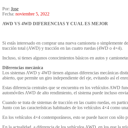
Por:
Jose
Fecha:
noviembre 5, 2022
AWD VS 4WD DIFERENCIAS Y CUAL ES MEJOR
Si estás interesado en comprar una nueva camioneta o simplemente des
tracción total (AWD) y tracción en las cuatro ruedas (4WD o 4×4).
Incluso, si tienes algunos conocimientos básicos en autos y camioneta
Diferencias mecánica
Los sistemas AWD y 4WD tienen algunas diferencias mecánicas distint
abierto, que permite un giro independiente del eje, evitando así el enr
Estas diferencia centrales que se encuentra en los vehículos AWD func
automóviles AWD de alto rendimiento, el sistema puede incluso enviar t
Cuando se trata de sistemas de tracción en las cuatro ruedas, en partic
Junto con las características habituales de los vehículos 4×4 como una g
En los vehículos 4×4 contemporáneos, esto se puede hacer con sólo p
En la actualidad, a diferencia de los vehículos AWD, en los que la rel