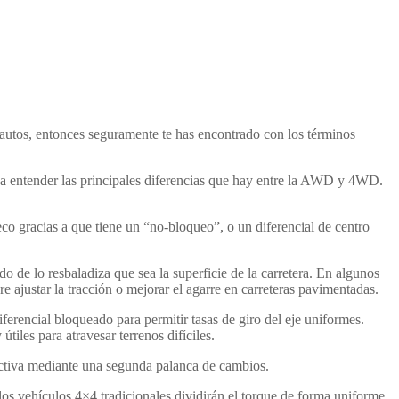
 autos, entonces seguramente te has encontrado con los términos
e a entender las principales diferencias que hay entre la AWD y 4WD.
 gracias a que tiene un “no-bloqueo”, o un diferencial de centro
 de lo resbaladiza que sea la superficie de la carretera. En algunos
e ajustar la tracción o mejorar el agarre en carreteras pavimentadas.
iferencial bloqueado para permitir tasas de giro del eje uniformes.
tiles para atravesar terrenos difíciles.
activa mediante una segunda palanca de cambios.
los vehículos 4×4 tradicionales dividirán el torque de forma uniforme