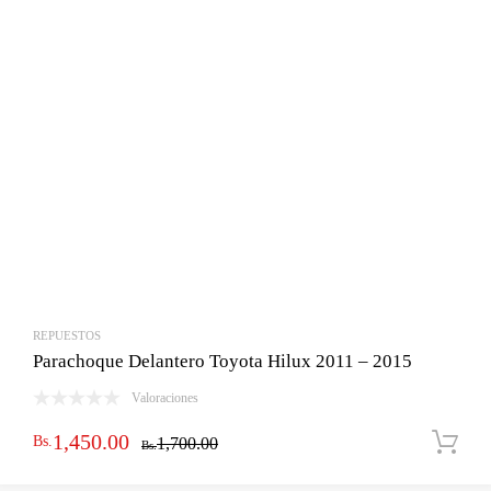
REPUESTOS
Parachoque Delantero Toyota Hilux 2011 – 2015
Valoraciones
El
El
1,450.00
Bs.
1,700.00
Bs.
precio
precio