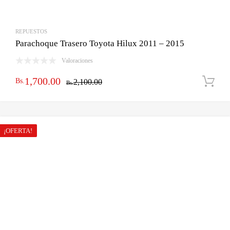
REPUESTOS
Parachoque Trasero Toyota Hilux 2011 – 2015
Valoraciones
El
El
1,700.00
Bs.
2,100.00
Bs.
precio
precio
original
actual
era:
es:
¡OFERTA!
Bs.2,100.00.
Bs.1,700.00.