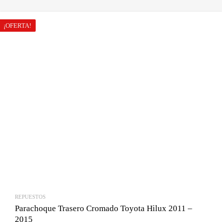
original
actual
era:
es:
¡OFERTA!
Bs.1,700.00.
Bs.1,450.00.
REPUESTOS
Parachoque Trasero Cromado Toyota Hilux 2011 –
2015