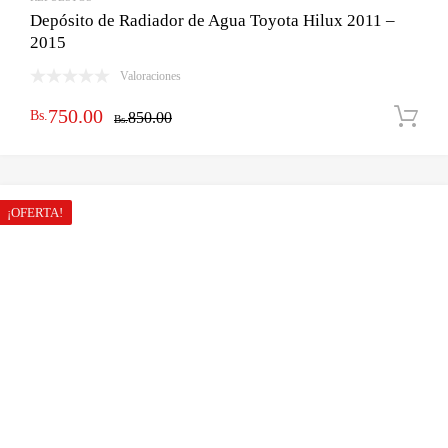
Depósito de Radiador de Agua Toyota Hilux 2011 –
2015
Valoraciones
El
El
750.00
Bs.
850.00
Bs.
precio
precio
original
actual
era:
es:
¡OFERTA!
Bs.850.00.
Bs.750.00.