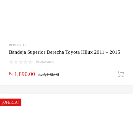
REPUESTOS
Bandeja Superior Derecha Toyota Hilux 2011 – 2015
Valoraciones
El
El
1,890.00
Bs.
2,100.00
Bs.
precio
precio
original
actual
era:
es:
¡OFERTA!
Bs.2,100.00.
Bs.1,890.00.