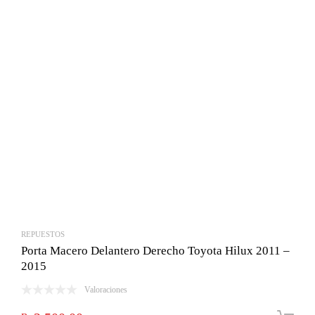
Bs.2,300.00.
Bs.2,100.00.
REPUESTOS
Porta Macero Delantero Derecho Toyota Hilux 2011 –
2015
Valoraciones