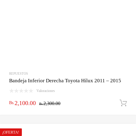
REPUESTOS
Bandeja Inferior Derecha Toyota Hilux 2011 – 2015
Valoraciones
El
El
2,100.00
Bs.
2,300.00
Bs.
precio
precio
original
actual
era:
es:
¡OFERTA!