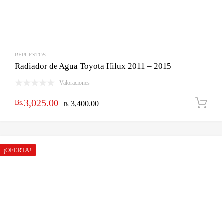
REPUESTOS
Radiador de Agua Toyota Hilux 2011 – 2015
Valoraciones
El
El
3,025.00
Bs.
3,400.00
Bs.
precio
precio
original
actual
era:
es:
¡OFERTA!
Bs.3,400.00.
Bs.3,025.00.