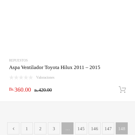
REPUESTOS
Aspa Ventilador Toyota Hilux 2011 – 2015
Valoraciones
El
El
360.00
Bs.
420.00
Bs.
precio
precio
original
actual
era:
es:
Bs.420.00.
Bs.360.00.
1
2
3
…
145
146
147
148