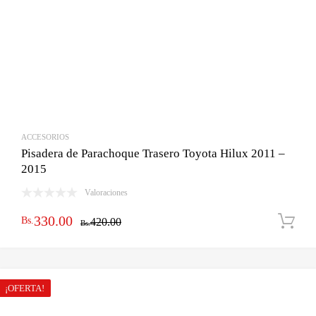
ACCESORIOS
Pisadera de Parachoque Trasero Toyota Hilux 2011 –
2015
Valoraciones
El
El
330.00
Bs.
420.00
Bs.
precio
precio
original
actual
era:
es:
¡OFERTA!
Bs.420.00.
Bs.330.00.