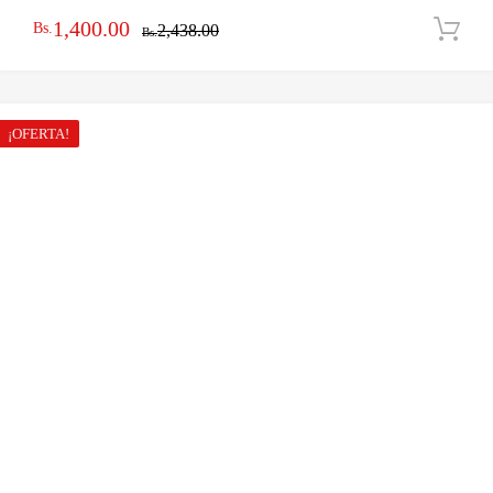
El
El
1,400.00
Bs.
2,438.00
Bs.
precio
precio
original
actual
era:
es:
¡OFERTA!
Bs.2,438.00.
Bs.1,400.00.