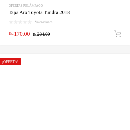
OFERTAS RELÁMPAGO
Tapa Aro Toyota Tundra 2018
Valoraciones
El
El
170.00
Bs.
284.00
Bs.
precio
precio
original
actual
era:
es:
¡OFERTA!
Bs.284.00.
Bs.170.00.