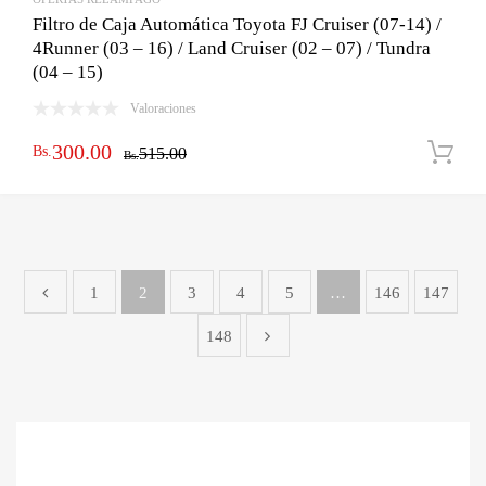
Filtro de Caja Automática Toyota FJ Cruiser (07-14) /
4Runner (03 – 16) / Land Cruiser (02 – 07) / Tundra
(04 – 15)
Valoraciones
El
El
300.00
Bs.
515.00
Bs.
precio
precio
original
actual
era:
es:
Bs.515.00.
Bs.300.00.
1
2
3
4
5
…
146
147
148