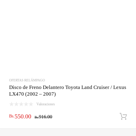
OFERTAS RELÁMPAGO
Disco de Freno Delantero Toyota Land Cruiser / Lexus
LX470 (2002 – 2007)
Valoraciones
El
El
550.00
Bs.
916.00
Bs.
precio
precio
original
actual