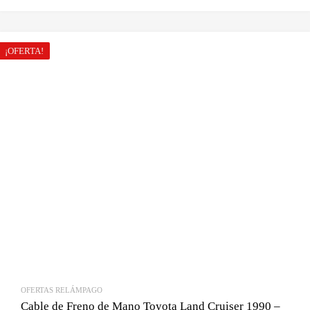
precio
precio
original
actual
era:
es:
¡OFERTA!
Bs.180.00.
Bs.98.00.
OFERTAS RELÁMPAGO
Cable de Freno de Mano Toyota Land Cruiser 1990 –