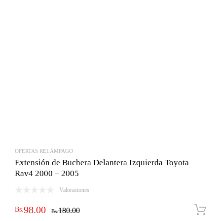
OFERTAS RELÁMPAGO
Extensión de Buchera Delantera Izquierda Toyota
Rav4 2000 – 2005
Valoraciones
El
El
98.00
Bs.
180.00
Bs.