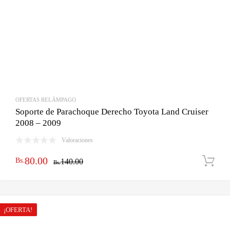
OFERTAS RELÁMPAGO
Soporte de Parachoque Derecho Toyota Land Cruiser
2008 – 2009
Valoraciones
El
El
80.00
Bs.
140.00
Bs.
precio
precio
original
actual
era:
es:
¡OFERTA!
Bs.140.00.
Bs.80.00.