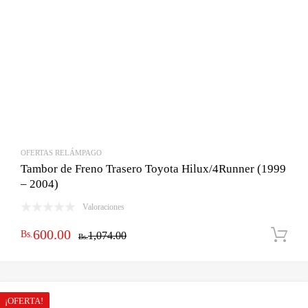
OFERTAS RELÁMPAGO
Tambor de Freno Trasero Toyota Hilux/4Runner (1999
– 2004)
Valoraciones
El
El
600.00
Bs.
1,074.00
Bs.
precio
precio
original
actual
era:
es:
¡OFERTA!