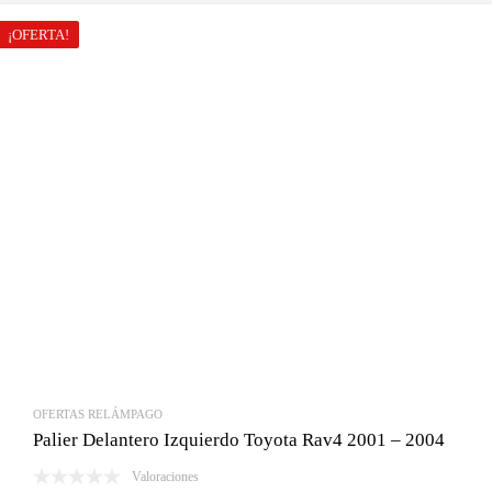
era:
es:
¡OFERTA!
Bs.916.00.
Bs.550.00.
OFERTAS RELÁMPAGO
Palier Delantero Izquierdo Toyota Rav4 2001 – 2004
Valoraciones