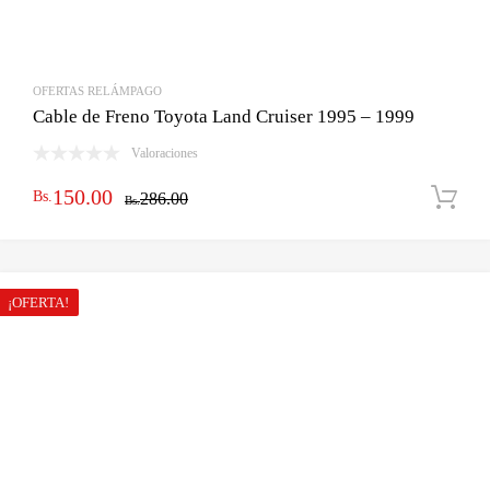
OFERTAS RELÁMPAGO
Cable de Freno Toyota Land Cruiser 1995 – 1999
Valoraciones
El
El
150.00
Bs.
286.00
Bs.
precio
precio
original
actual
era:
es:
¡OFERTA!
Bs.286.00.
Bs.150.00.