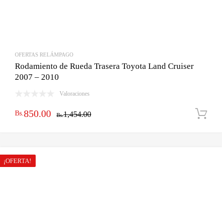
OFERTAS RELÁMPAGO
Rodamiento de Rueda Trasera Toyota Land Cruiser
2007 – 2010
Valoraciones
El
El
850.00
Bs.
1,454.00
Bs.
precio
precio
original
actual
era:
es:
¡OFERTA!
Bs.1,454.00.
Bs.850.00.