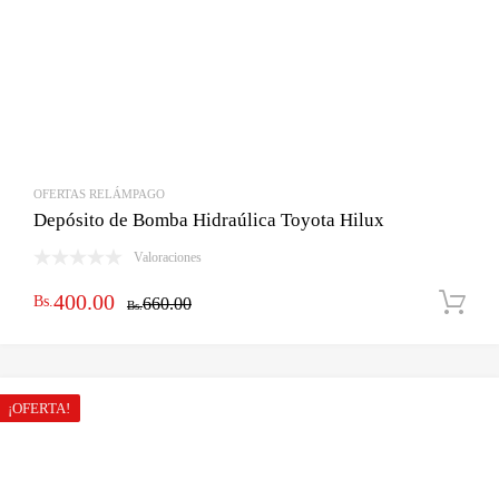
OFERTAS RELÁMPAGO
Depósito de Bomba Hidraúlica Toyota Hilux
Valoraciones
El
El
400.00
Bs.
660.00
Bs.
precio
precio
original
actual
era:
es:
¡OFERTA!
Bs.660.00.
Bs.400.00.