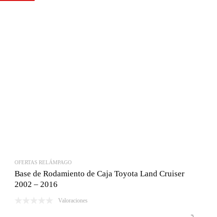
Bs.1,074.00.
Bs.600.00.
OFERTAS RELÁMPAGO
Base de Rodamiento de Caja Toyota Land Cruiser
2002 – 2016
Valoraciones