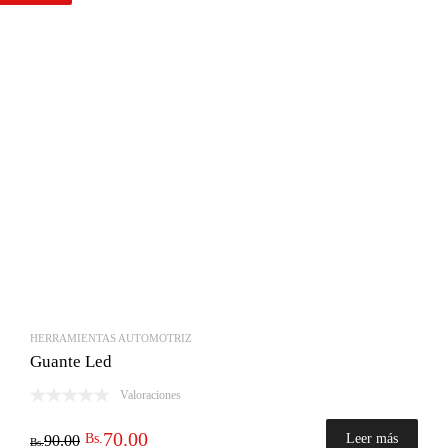
HERRAMIENTAS AUTOMOTRIZ
Guante Led
Valoraciones
El
El
70.00
Bs.
Leer más
90.00
Bs.