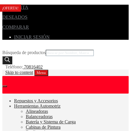
MI CUENTA
¡OFERTA!
¡OFERTA!
¡OFERTA!
¡OFERTA!
¡OFERTA!
DESEADOS
COMPARAR
INICIAR SESIÓN
Búsqueda de productos
Teléfono:
70816402
Skip to content
Menu
Repuestos y Accesorios
Herramientas Automotriz
Alineadoras
Balanceadoras
Batería y Sistema de Carga
Cabinas de Pintura