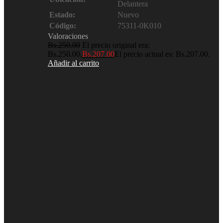
Delantera
Estado:
Nuevo
Código:
75311-0K010
Valoraciones
Bs.
250.00
El precio original era:
Bs.250.00.
Bs.
207.00
El precio actual es: Bs.207.00.
Añadir al carrito