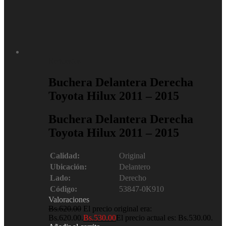
Repuestos
Buchera Delantera Derecha
Toyota Hilux 2011 – 2015
Buchera Delantera Derecha
Toyota Hilux 2011 – 2015
Calidad:
Original
Ubicación:
Delantero
Lado:
Derecho
Código:
53847-0K910
Valoraciones
Bs.
620.00
El precio original era:
Bs.620.00.
Bs.
530.00
El precio actual es: Bs.530.00.