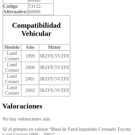
60060
Código
53132-
Alternativo:
60060
Compatibilidad
Vehicular
Modelo
Año
Motor
Land
1999
3RZFE/5VZFE
Cruiser
Land
2000
3RZFE/5VZFE
Cruiser
Land
2001
3RZFE/5VZFE
Cruiser
Land
2002
3RZFE/5VZFE
Cruiser
Valoraciones
No hay valoraciones aún.
Sé el primero en valorar “Bisel de Farol Izquierdo Cromado Toyota
Land Cruiser 1999 – 2002”