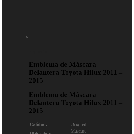
Repuestos
Emblema de Máscara
Delantera Toyota Hilux 2011 –
2015
Emblema de Máscara
Delantera Toyota Hilux 2011 –
2015
Calidad:
Original
Máscara
Ubicación: