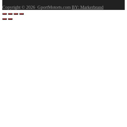
Copyright ©
2026
GportMotorts.com
BY: Markerbrand