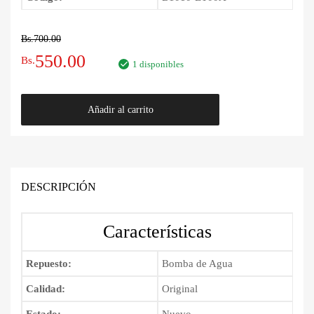
Bs.
700.00
El
El
550.00
Bs.
1 disponibles
precio
precio
Bomba
Añadir al carrito
original
actual
de
Agua
era:
es:
Nissan
Sentra
Bs.700.00.
Bs.550.00.
2006
DESCRIPCIÓN
-
2012
Características
cantidad
Repuesto:
Bomba de Agua
Calidad:
Original