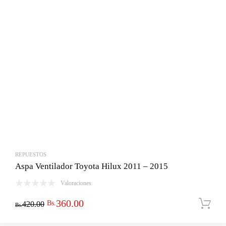
REPUESTOS
Aspa Ventilador Toyota Hilux 2011 – 2015
Valoraciones
El
El
360.00
Bs.
420.00
Bs.
precio
precio