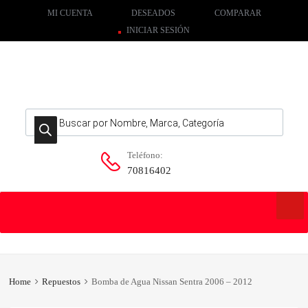
MI CUENTA
DESEADOS
COMPARAR
INICIAR SESIÓN
Búsqueda de productos
Teléfono:
70816402
Skip
to
content
Home
Repuestos
Bomba de Agua Nissan Sentra 2006 – 2012