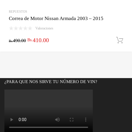
REPUESTOS
Correa de Motor Nissan Armada 2003 – 2015
Valoraciones
El
El
410.00
Bs.
490.00
Bs.
precio
precio
original
actual
era:
es:
Bs.490.00.
Bs.410.00.
¿PARA QUE NOS SIRVE TU NÚMERO DE VIN?