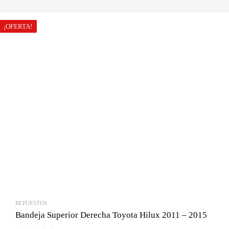
original
actual
era:
es:
¡OFERTA!
Bs.420.00.
Bs.360.00.
REPUESTOS
Bandeja Superior Derecha Toyota Hilux 2011 – 2015