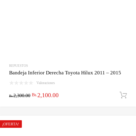
REPUESTOS
Bandeja Inferior Derecha Toyota Hilux 2011 – 2015
Valoraciones
El
El
2,100.00
Bs.
2,300.00
Bs.
precio
precio
original
actual
era:
es:
¡OFERTA!
Bs.2,300.00.
Bs.2,100.00.