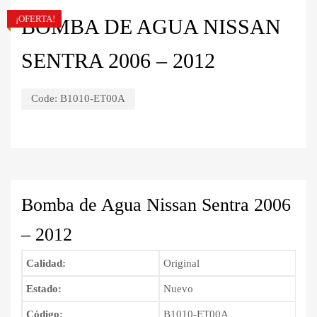
¡OFERTA!
BOMBA DE AGUA NISSAN
SENTRA 2006 – 2012
Code:
B1010-ET00A
Bomba de Agua Nissan Sentra 2006
– 2012
Calidad:
Original
Estado:
Nuevo
Código:
B1010-ET00A