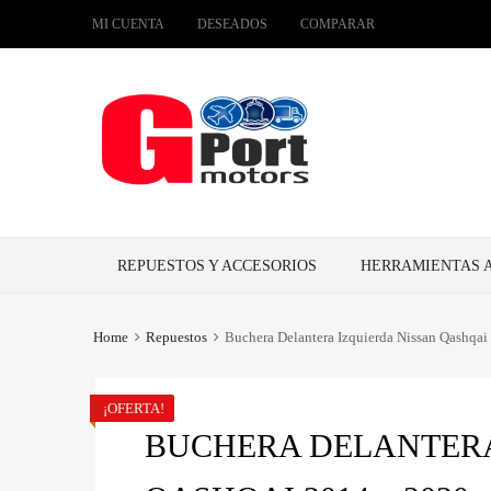
MI CUENTA
DESEADOS
COMPARAR
Skip
REPUESTOS Y ACCESORIOS
HERRAMIENTAS 
to
content
Home
Repuestos
Buchera Delantera Izquierda Nissan Qashqai
¡OFERTA!
BUCHERA DELANTERA