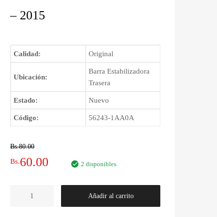
– 2015
Calidad:
Original
Barra Estabilizadora
Ubicación:
Trasera
Estado:
Nuevo
Código:
56243-1AA0A
Bs.
80.00
El
El
60.00
Bs.
2 disponibles
precio
precio
Buje
Añadir al carrito
original
actual
de
Barra