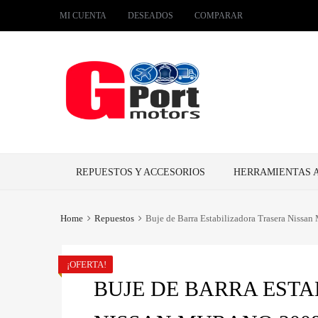
MI CUENTA
DESEADOS
COMPARAR
Skip
REPUESTOS Y ACCESORIOS
HERRAMIENTAS 
to
content
Home
Repuestos
Buje de Barra Estabilizadora Trasera Nissa
¡OFERTA!
BUJE DE BARRA EST