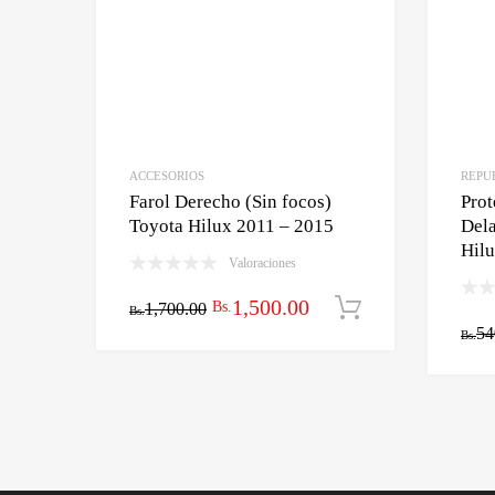
ACCESORIOS
REPU
Farol Derecho (Sin focos)
Prot
Toyota Hilux 2011 – 2015
Dela
Hil
Valoraciones
El
El
1,500.00
Bs.
1,700.00
Añadir al car
Bs.
54
Bs.
precio
precio
original
actual
era:
es:
Bs.1,700.00.
Bs.1,500.00.