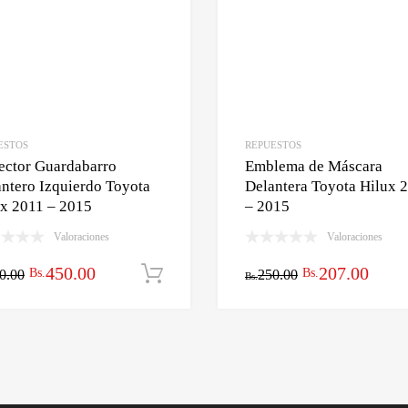
ESTOS
REPUESTOS
ector Guardabarro
Emblema de Máscara
ntero Izquierdo Toyota
Delantera Toyota Hilux 
ux 2011 – 2015
– 2015
Valoraciones
Valoraciones
rito
El
El
El
El
450.00
207.00
Bs.
Bs.
0.00
Añadir al carrito
250.00
Bs.
precio
precio
precio
preci
original
actual
original
actua
era:
es:
era:
es:
Bs.540.00.
Bs.450.00.
Bs.250.00.
Bs.20