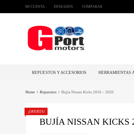
MI CUENTA
DESEADOS
COMPARAR
Skip
REPUESTOS Y ACCESORIOS
HERRAMIENTAS 
to
content
Home
Repuestos
Bujía Nissan Kicks 2016 – 2020
¡OFERTA!
BUJÍA NISSAN KICKS 2