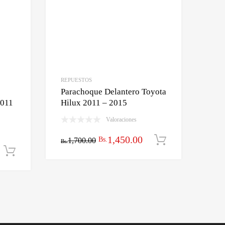
REPUESTOS
Parachoque Delantero Toyota
2011
Hilux 2011 – 2015
Valoraciones
El
El
1,450.00
Bs.
1,700.00
Añadir al ca
Bs.
Añadir al carrito
precio
precio
o
original
actual
l
era:
es:
Bs.1,700.00.
Bs.1,450.00.
7.00.