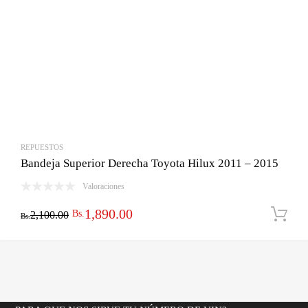
REPUESTOS
Bandeja Superior Derecha Toyota Hilux 2011 – 2015
Valoraciones
El
El
1,890.00
Bs.
2,100.00
Bs.
precio
precio
original
actual
era:
es:
Bs.2,100.00.
Bs.1,890.00.