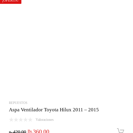
¡OFERTA!
REPUESTOS
Aspa Ventilador Toyota Hilux 2011 – 2015
Valoraciones
El
El
360.00
Bs.
420.00
Bs.