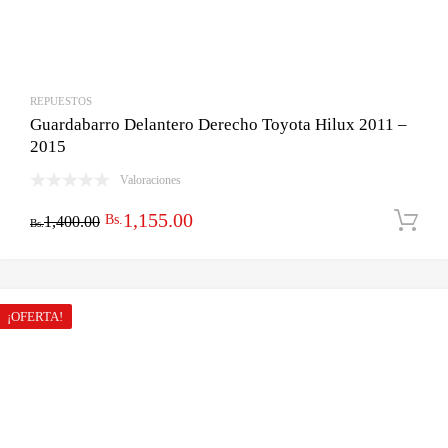
REPUESTOS
Guardabarro Delantero Derecho Toyota Hilux 2011 –
2015
Valoraciones
El
El
1,155.00
Bs.
1,400.00
Bs.
precio
precio
original
actual
era:
es:
¡OFERTA!
Bs.1,400.00.
Bs.1,155.00.