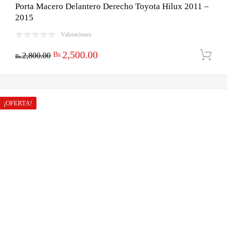
Porta Macero Delantero Derecho Toyota Hilux 2011 –
2015
Valoraciones
El
El
2,500.00
Bs.
2,800.00
Bs.
precio
precio
original
actual
era:
es:
¡OFERTA!
Bs.2,800.00.
Bs.2,500.00.