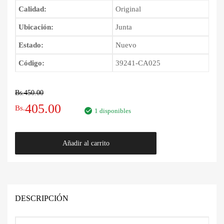
Calidad:
Original
Ubicación:
Junta
Estado:
Nuevo
Código:
39241-CA025
Bs.
450.00
El
El
405.00
Bs.
1 disponibles
precio
precio
Capuchón
Añadir al carrito
original
actual
de
Junta
era:
es:
Nissan
Murano
Bs.450.00.
Bs.405.00.
2003
DESCRIPCIÓN
-
2008