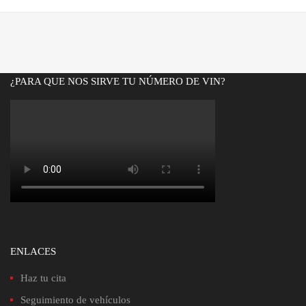
precio
precio
original
actual
era:
es:
Bs.420.00.
Bs.360.00.
¿PARA QUE NOS SIRVE TU NÚMERO DE VIN?
ENLACES
Haz tu cita
Seguimiento de vehículos