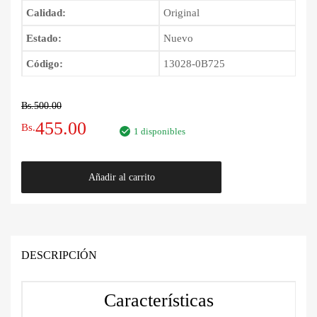
Calidad:
Original
Estado:
Nuevo
Código:
13028-0B725
Bs.
500.00
El
El
455.00
Bs.
1 disponibles
precio
precio
Correa
Añadir al carrito
original
actual
de
Distribución
era:
es:
Nissan
Pathfinder
Bs.500.00.
Bs.455.00.
1995
DESCRIPCIÓN
-
2005
Características
cantidad