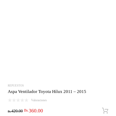
REPUESTOS
Aspa Ventilador Toyota Hilux 2011 – 2015
Valoraciones
El
El
360.00
Bs.
420.00
Bs.