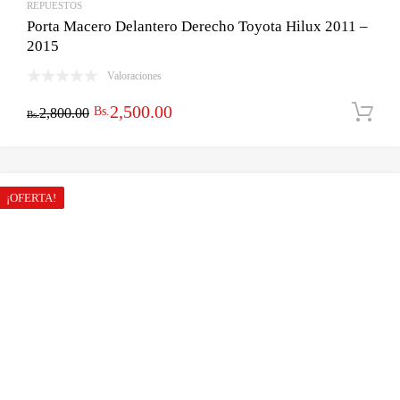
REPUESTOS
Porta Macero Delantero Derecho Toyota Hilux 2011 –
2015
Valoraciones
El
El
2,500.00
Bs.
2,800.00
Bs.
precio
precio
original
actual
era:
es:
¡OFERTA!
Bs.2,800.00.
Bs.2,500.00.