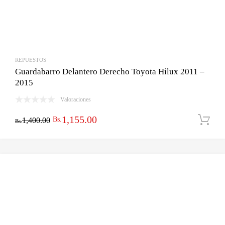
REPUESTOS
Guardabarro Delantero Derecho Toyota Hilux 2011 –
2015
Valoraciones
El
El
1,155.00
Bs.
1,400.00
Bs.
precio
precio
original
actual
era:
es:
Bs.1,400.00.
Bs.1,155.00.