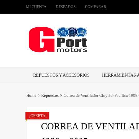
MI CUENTA
DESEADOS
COMPARAR
Skip
REPUESTOS Y ACCESORIOS
HERRAMIENTAS 
to
content
Home
Repuestos
Correa de Ventilador Chrysler Pacifica 1998
¡OFERTA!
CORREA DE VENTILA