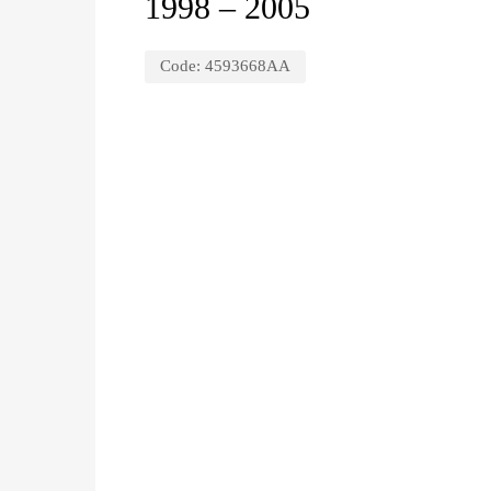
1998 – 2005
Code:
4593668AA