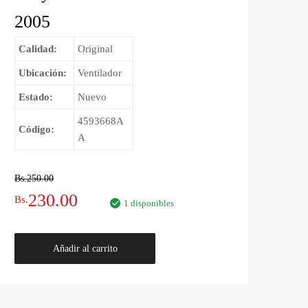
2005
Calidad:
Original
Ubicación:
Ventilador
Estado:
Nuevo
4593668A
Código:
A
Bs.
250.00
El
El
230.00
Bs.
1 disponibles
precio
precio
Correa
Añadir al carrito
original
actual
de
Ventilador
era:
es:
Chrysler
Pacifica