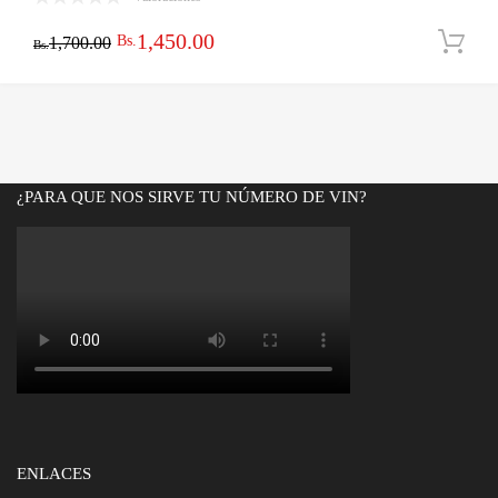
El
El
1,450.00
Bs.
1,700.00
Bs.
precio
precio
original
actual
era:
es:
Bs.1,700.00.
Bs.1,450.00.
¿PARA QUE NOS SIRVE TU NÚMERO DE VIN?
ENLACES