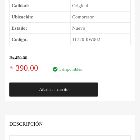
Calidad:
Original
Ubicación:
Compresor
Estado:
Nuevo
Código:
11720-0W002
Bs.
450.00
El
El
390.00
Bs.
1 disponibles
precio
precio
Correa
Añadir al carrito
original
actual
de
Ventilador
era:
es:
Nissan
Pathfinder
Bs.450.00.
Bs.390.00.
1995
DESCRIPCIÓN
-
2005