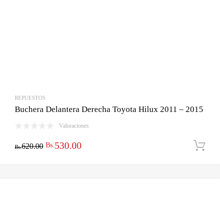
REPUESTOS
Buchera Delantera Derecha Toyota Hilux 2011 – 2015
Valoraciones
El
El
530.00
Bs.
620.00
Bs.
precio
precio
original
actual
era:
es:
Bs.620.00.
Bs.530.00.