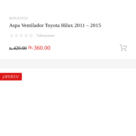
REPUESTOS
Aspa Ventilador Toyota Hilux 2011 – 2015
Valoraciones
El
El
360.00
Bs.
420.00
Bs.
precio
precio
original
actual
era:
es:
¡OFERTA!
Bs.420.00.
Bs.360.00.