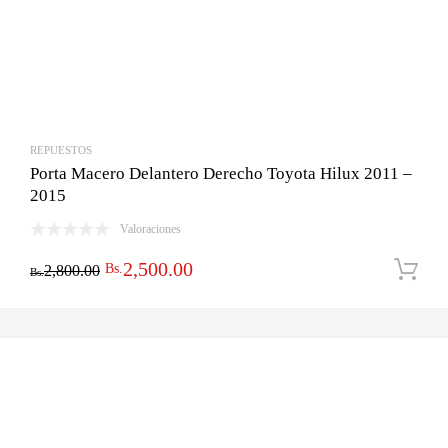
REPUESTOS
Porta Macero Delantero Derecho Toyota Hilux 2011 –
2015
Valoraciones
El
El
2,500.00
Bs.
2,800.00
Bs.
precio
precio
original
actual
era:
es:
Bs.2,800.00.
Bs.2,500.00.