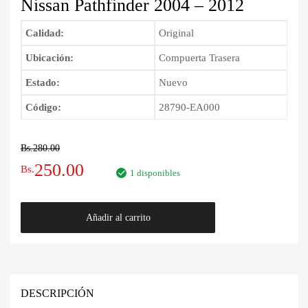
Nissan Pathfinder 2004 – 2012
Calidad:
Original
Ubicación:
Compuerta Trasera
Estado:
Nuevo
Código:
28790-EA000
Bs.
280.00
El
El
250.00
Bs.
1 disponibles
precio
precio
Escobilla
Añadir al carrito
original
actual
Limpia
Parabrisas
era:
es:
Trasera
Nissan
Bs.280.00.
Bs.250.00.
Pathfinder
DESCRIPCIÓN