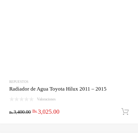
REPUESTOS
Radiador de Agua Toyota Hilux 2011 – 2015
Valoraciones
El
El
3,025.00
Bs.
3,400.00
Bs.
precio
precio
original
actual