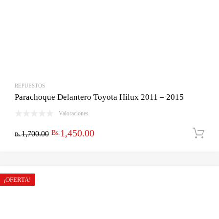
REPUESTOS
Parachoque Delantero Toyota Hilux 2011 – 2015
Valoraciones
El
El
1,450.00
Bs.
1,700.00
Bs.
precio
precio
original
actual
era:
es:
¡OFERTA!
Bs.1,700.00.
Bs.1,450.00.