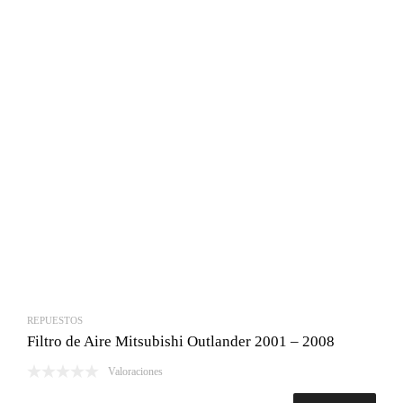
era:
es:
Bs.3,400.00.
Bs.3,025.00.
REPUESTOS
Filtro de Aire Mitsubishi Outlander 2001 – 2008
Valoraciones