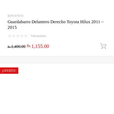
REPUESTOS
Guardabarro Delantero Derecho Toyota Hilux 2011 –
2015
Valoraciones
El
El
1,155.00
Bs.
1,400.00
Bs.
precio
precio
original
actual
era:
es:
¡OFERTA!
Bs.1,400.00.
Bs.1,155.00.