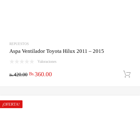
REPUESTOS
Aspa Ventilador Toyota Hilux 2011 – 2015
Valoraciones
El
El
360.00
Bs.
420.00
Bs.
precio
precio
original
actual
era:
es:
¡OFERTA!
Bs.420.00.
Bs.360.00.