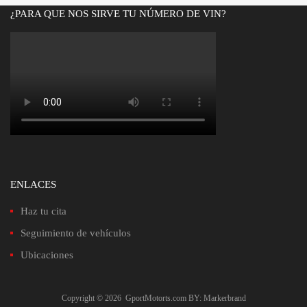
Bs.1,900.00.
Bs.1,650.00.
¿PARA QUE NOS SIRVE TU NÚMERO DE VIN?
ENLACES
Haz tu cita
Seguimiento de vehículos
Ubicaciones
Copyright ©
2026
GportMotorts.com
BY: Markerbrand