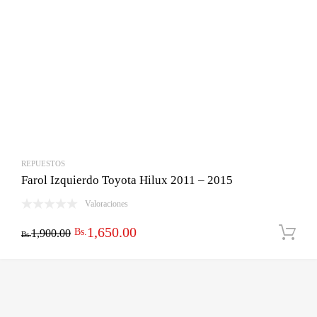
REPUESTOS
Farol Izquierdo Toyota Hilux 2011 – 2015
Valoraciones
El
El
1,650.00
Bs.
1,900.00
Bs.
precio
precio
original
actual
era:
es: