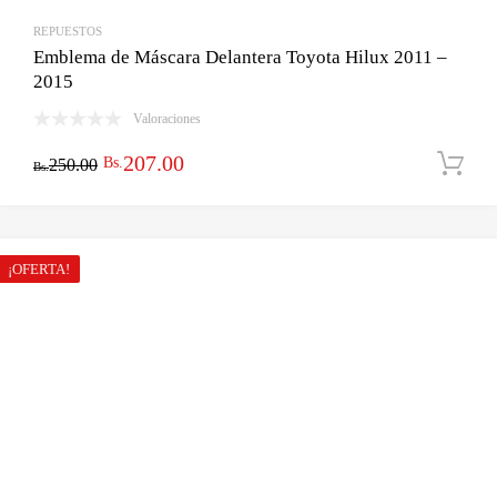
REPUESTOS
Emblema de Máscara Delantera Toyota Hilux 2011 –
2015
Valoraciones
El
El
207.00
Bs.
250.00
Bs.
precio
precio
original
actual
era:
es:
¡OFERTA!
Bs.250.00.
Bs.207.00.