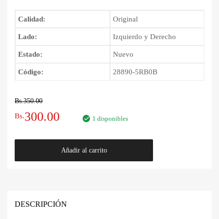
Calidad:
Original
Lado:
Izquierdo y Derecho
Estado:
Nuevo
Código:
28890-5RB0B
Bs.
350.00
El
El
300.00
Bs.
1 disponibles
precio
precio
Escobilllas
Añadir al carrito
original
actual
Limpia
Parabrisas
era:
es:
Nissan
Kicks
Bs.350.00.
Bs.300.00.
2016
DESCRIPCIÓN
-