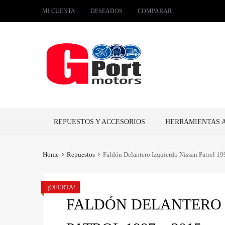
MI CUENTA
DESEADOS
COMPARAR
Skip
REPUESTOS Y ACCESORIOS
HERRAMIENTAS 
to
content
Home
Repuestos
Faldón Delantero Izquierdo Nissan Patrol 1
¡OFERTA!
FALDÓN DELANTERO 