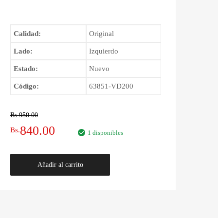
Calidad:
Original
Lado:
Izquierdo
Estado:
Nuevo
Código:
63851-VD200
Bs.
950.00
El
El
840.00
Bs.
1 disponibles
precio
precio
Faldón
Añadir al carrito
original
actual
Delantero
Izquierdo
era:
es:
Nissan
Patrol
Bs.950.00.
Bs.840.00.
1997