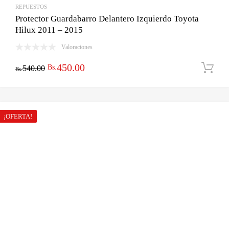
REPUESTOS
Protector Guardabarro Delantero Izquierdo Toyota
Hilux 2011 – 2015
Valoraciones
El
El
450.00
Bs.
540.00
Bs.
precio
precio
original
actual
era:
es:
¡OFERTA!
Bs.540.00.
Bs.450.00.