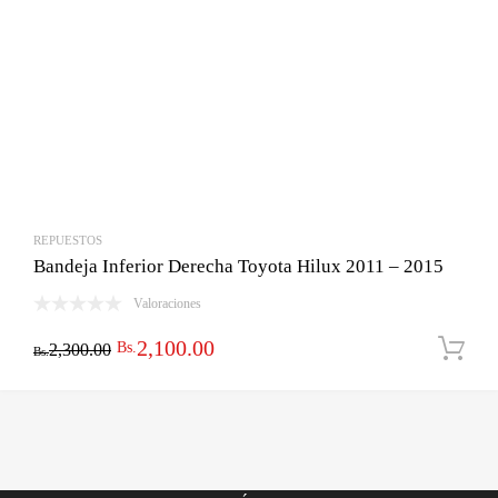
REPUESTOS
Bandeja Inferior Derecha Toyota Hilux 2011 – 2015
Valoraciones
El
El
2,100.00
Bs.
2,300.00
Bs.
precio
precio
original
actual
era:
es:
Bs.2,300.00.
Bs.2,100.00.