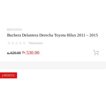
REPUESTOS
Buchera Delantera Derecha Toyota Hilux 2011 – 2015
Valoraciones
El
El
530.00
Bs.
620.00
Bs.
precio
precio
original
actual
era:
es:
¡OFERTA!
Bs.620.00.
Bs.530.00.