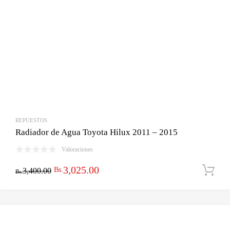
REPUESTOS
Radiador de Agua Toyota Hilux 2011 – 2015
Valoraciones
El
El
3,025.00
Bs.
3,400.00
Bs.
precio
precio
original
actual
era:
es: