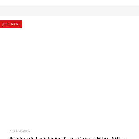
¡OFERTA!
ACCESORIOS
Pisadera de Parachoque Trasero Toyota Hilux 2011 –