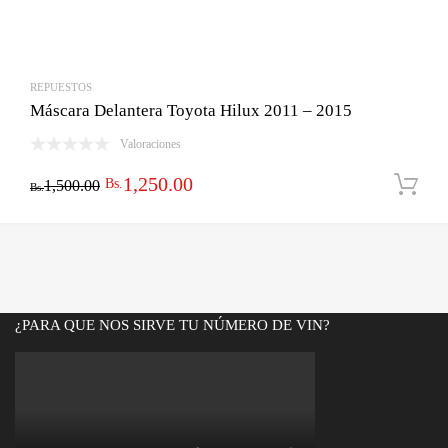
REPUESTOS
Máscara Delantera Toyota Hilux 2011 – 2015
Valoraciones
El
El
1,250.00
Bs.
1,500.00
Bs.
precio
precio
original
actual
era:
es:
Bs.1,500.00.
Bs.1,250.00.
¿PARA QUE NOS SIRVE TU NÚMERO DE VIN?