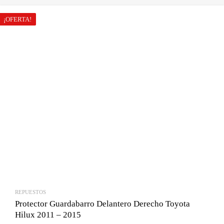
original
actual
era:
es:
¡OFERTA!
Bs.1,500.00.
Bs.1,250.00.
REPUESTOS
Protector Guardabarro Delantero Derecho Toyota
Hilux 2011 – 2015