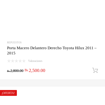
REPUESTOS
Porta Macero Delantero Derecho Toyota Hilux 2011 –
2015
Valoraciones
El
El
2,500.00
Bs.
2,800.00
Bs.
precio
precio
original
actual
era:
es:
¡OFERTA!
Bs.2,800.00.
Bs.2,500.00.