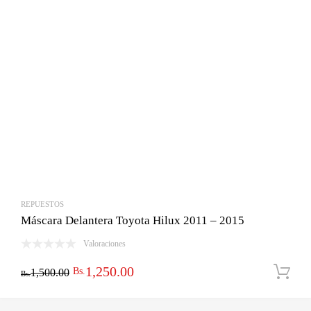
REPUESTOS
Máscara Delantera Toyota Hilux 2011 – 2015
Valoraciones
El
El
1,250.00
Bs.
1,500.00
Bs.
precio
precio