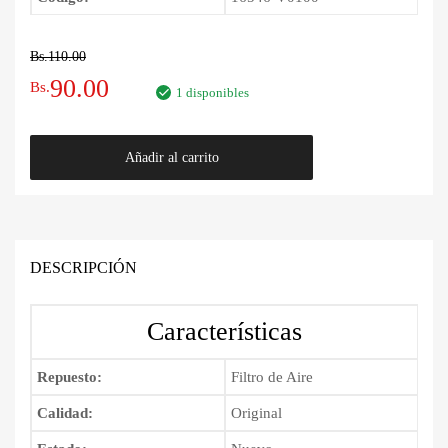
Bs.
110.00
El
El
90.00
Bs.
1 disponibles
precio
precio
Filtro
Añadir al carrito
original
actual
de
Aire
era:
es:
Nissan
Murano
Bs.110.00.
Bs.90.00.
2003
DESCRIPCIÓN
-
2008
Características
cantidad
Repuesto:
Filtro de Aire
Calidad:
Original