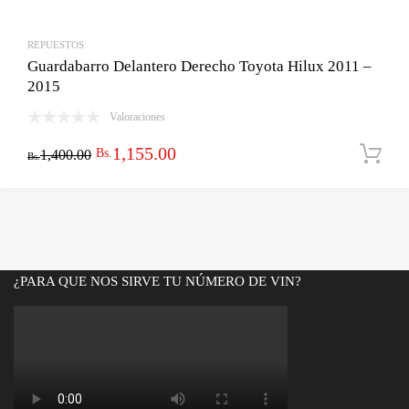
REPUESTOS
Guardabarro Delantero Derecho Toyota Hilux 2011 –
2015
Valoraciones
El
El
1,155.00
Bs.
1,400.00
Bs.
precio
precio
original
actual
era:
es:
Bs.1,400.00.
Bs.1,155.00.
¿PARA QUE NOS SIRVE TU NÚMERO DE VIN?