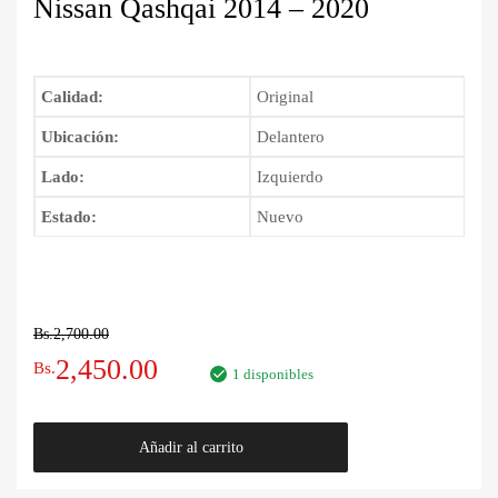
Nissan Qashqai 2014 – 2020
Calidad:
Original
Ubicación:
Delantero
Lado:
Izquierdo
Estado:
Nuevo
Bs.
2,700.00
El
El
2,450.00
Bs.
1 disponibles
precio
precio
Guardabarro
Añadir al carrito
original
actual
Delantero
Izquierdo