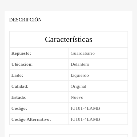
era:
es:
Nissan
Qashqai
Bs.2,700.00.
Bs.2,450.00.
2014
DESCRIPCIÓN
-
2020
Características
cantidad
Repuesto:
Guardabarro
Ubicación:
Delantero
Lado:
Izquierdo
Calidad:
Original
Estado:
Nuevo
Código:
F3101-4EAMB
Código Alternativo:
F3101-4EAMB