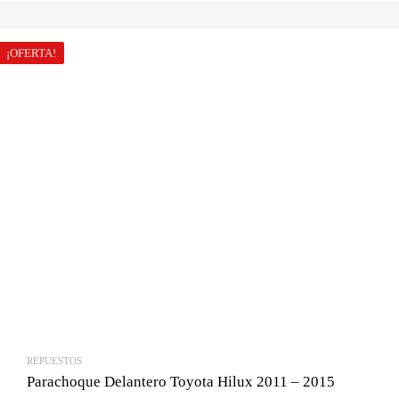
original
actual
era:
es:
¡OFERTA!
Bs.490.00.
Bs.410.00.
REPUESTOS
Parachoque Delantero Toyota Hilux 2011 – 2015