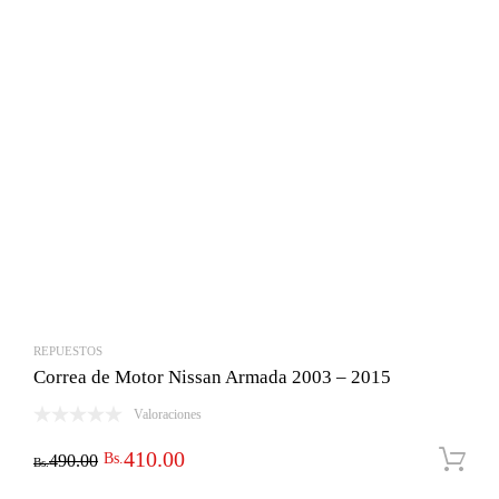
Bs.1,700.00.
Bs.1,500.00.
REPUESTOS
Correa de Motor Nissan Armada 2003 – 2015
Valoraciones
El
El
410.00
Bs.
490.00
Bs.
precio
precio