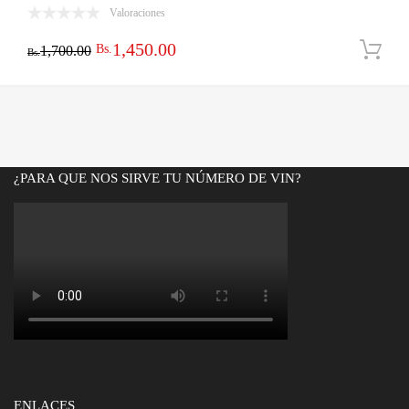
Valoraciones
El
El
1,450.00
Bs.
1,700.00
Bs.
precio
precio
original
actual
era:
es:
Bs.1,700.00.
Bs.1,450.00.
¿PARA QUE NOS SIRVE TU NÚMERO DE VIN?
ENLACES