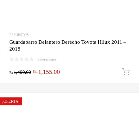
REPUESTOS
Guardabarro Delantero Derecho Toyota Hilux 2011 –
2015
Valoraciones
El
El
1,155.00
Bs.
1,400.00
Bs.
precio
precio
original
actual
era:
es:
¡OFERTA!
Bs.1,400.00.
Bs.1,155.00.