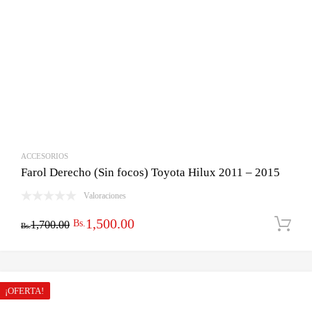
ACCESORIOS
Farol Derecho (Sin focos) Toyota Hilux 2011 – 2015
Valoraciones
El
El
1,500.00
Bs.
1,700.00
Bs.
precio
precio
original
actual
era:
es:
¡OFERTA!