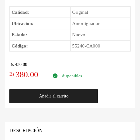
Calidad:
Original
Ubicación:
Amortiguador
Estado:
Nuevo
Código:
55240-CA000
Bs.
430.00
El
El
380.00
Bs.
1 disponibles
precio
precio
Guardapolvo
Añadir al carrito
original
actual
de
Amortiguador
era:
es:
Nissan
Murano
Bs.430.00.
Bs.380.00.
2003
DESCRIPCIÓN
-