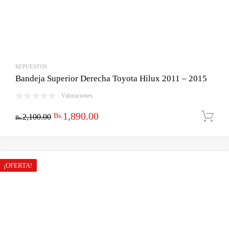
REPUESTOS
Bandeja Superior Derecha Toyota Hilux 2011 – 2015
Valoraciones
El
El
1,890.00
Bs.
2,100.00
Bs.
precio
precio
original
actual
era:
es:
¡OFERTA!
Bs.2,100.00.
Bs.1,890.00.