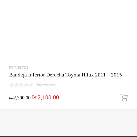
REPUESTOS
Bandeja Inferior Derecha Toyota Hilux 2011 – 2015
Valoraciones
El
El
2,100.00
Bs.
2,300.00
Bs.
precio
precio
original
actual
era:
es:
Bs.2,300.00.
Bs.2,100.00.