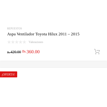
REPUESTOS
Aspa Ventilador Toyota Hilux 2011 – 2015
Valoraciones
El
El
360.00
Bs.
420.00
Bs.
precio
precio
original
actual
era:
es:
¡OFERTA!
Bs.420.00.
Bs.360.00.