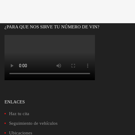
original
actual
era:
es:
Bs.3,400.00.
Bs.3,025.00.
¿PARA QUE NOS SIRVE TU NÚMERO DE VIN?
ENLACES
Haz tu cita
Seguimiento de vehículos
Ubicaciones