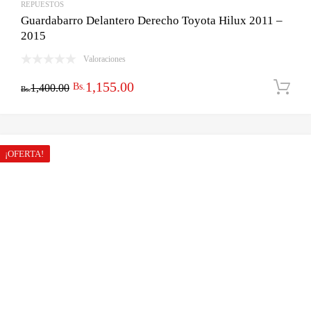
REPUESTOS
Guardabarro Delantero Derecho Toyota Hilux 2011 –
2015
Valoraciones
El
El
1,155.00
Bs.
1,400.00
Bs.
precio
precio
original
actual
era:
es:
¡OFERTA!
Bs.1,400.00.
Bs.1,155.00.