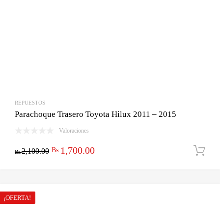
REPUESTOS
Parachoque Trasero Toyota Hilux 2011 – 2015
Valoraciones
El
El
1,700.00
Bs.
2,100.00
Bs.
precio
precio
original
actual
era:
es:
¡OFERTA!
Bs.2,100.00.
Bs.1,700.00.