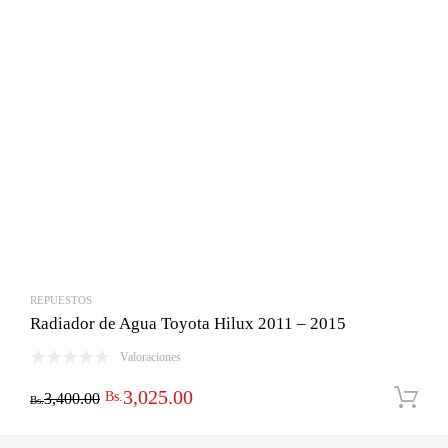
REPUESTOS
Radiador de Agua Toyota Hilux 2011 – 2015
Valoraciones
El
El
3,025.00
Bs.
3,400.00
Bs.
precio
precio