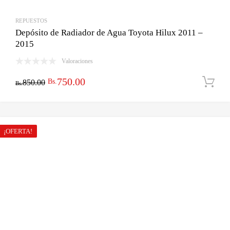
REPUESTOS
Depósito de Radiador de Agua Toyota Hilux 2011 –
2015
Valoraciones
El
El
750.00
Bs.
850.00
Bs.
precio
precio
original
actual
era:
es:
¡OFERTA!
Bs.850.00.
Bs.750.00.