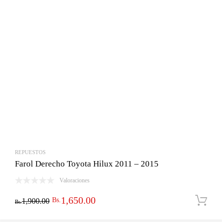
REPUESTOS
Farol Derecho Toyota Hilux 2011 – 2015
Valoraciones
El
El
1,650.00
Bs.
1,900.00
Bs.
precio
precio