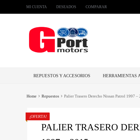
MI CUENTA
DESEADOS
COMPARAR
Skip
REPUESTOS Y ACCESORIOS
HERRAMIENTAS 
to
content
Home
Repuestos
Palier Trasero Derecho Nissan Patrol 1997 –
¡OFERTA!
PALIER TRASERO DER