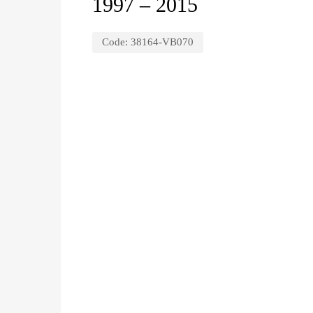
1997 – 2015
Code:
38164-VB070