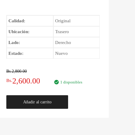
Calidad:
Original
Ubicación:
Trasero
Lado:
Derecho
Estado:
Nuevo
Bs.
2,800.00
El
El
2,600.00
Bs.
1 disponibles
precio
precio
Palier
Añadir al carrito
original
actual
Trasero
Derecho
era:
es:
Nissan
Patrol
Bs.2,800.00.
Bs.2,600.00.
1997