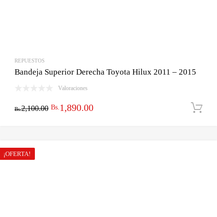
REPUESTOS
Bandeja Superior Derecha Toyota Hilux 2011 – 2015
Valoraciones
El
El
1,890.00
Bs.
2,100.00
Bs.
precio
precio
original
actual
era:
es:
¡OFERTA!
Bs.2,100.00.
Bs.1,890.00.