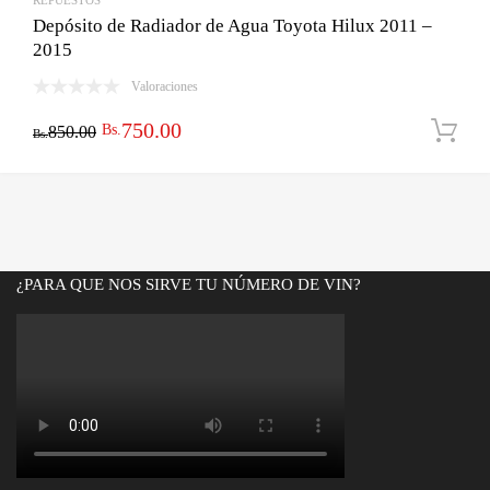
REPUESTOS
Depósito de Radiador de Agua Toyota Hilux 2011 –
2015
Valoraciones
El
El
750.00
Bs.
850.00
Bs.
precio
precio
original
actual
era:
es:
Bs.850.00.
Bs.750.00.
¿PARA QUE NOS SIRVE TU NÚMERO DE VIN?