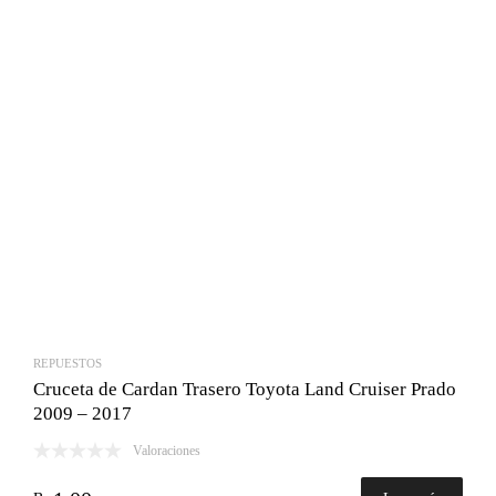
Bs.620.00.
Bs.457.00.
REPUESTOS
Cruceta de Cardan Trasero Toyota Land Cruiser Prado
2009 – 2017
Valoraciones