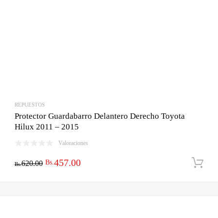
REPUESTOS
Protector Guardabarro Delantero Derecho Toyota
Hilux 2011 – 2015
Valoraciones
El
El
457.00
Bs.
620.00
Bs.
precio
precio
original
actual
era:
es: