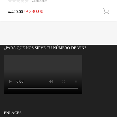
Valoraciones
El
El
330.00
Bs.
420.00
Bs.
precio
precio
original
actual
era:
es:
Bs.420.00.
Bs.330.00.
¿PARA QUE NOS SIRVE TU NÚMERO DE VIN?
ENLACES