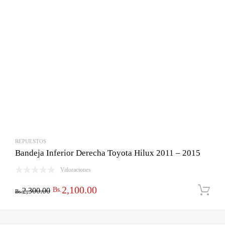
REPUESTOS
Bandeja Inferior Derecha Toyota Hilux 2011 – 2015
Valoraciones
El
El
2,100.00
Bs.
2,300.00
Bs.
precio
precio
original
actual