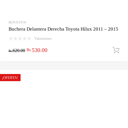
REPUESTOS
Buchera Delantera Derecha Toyota Hilux 2011 – 2015
Valoraciones
El
El
530.00
Bs.
620.00
Bs.
precio
precio
original
actual
era:
es:
¡OFERTA!
Bs.620.00.
Bs.530.00.