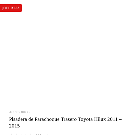
era:
es:
¡OFERTA!
Bs.2,300.00.
Bs.2,100.00.
ACCESORIOS
Pisadera de Parachoque Trasero Toyota Hilux 2011 –
2015