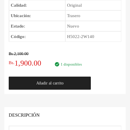
Calidad:
Original
Ubicación:
Trasero
Estado:
Nuevo
Código:
H5022-2W140
Bs.
2,100.00
El
El
1,900.00
Bs.
1 disponibles
precio
precio
Parachoque
Añadir al carrito
original
actual
Trasero
Nissan
era:
es:
Pathfinder
1995
Bs.2,100.00.
Bs.1,900.00.
-
DESCRIPCIÓN
2005
cantidad