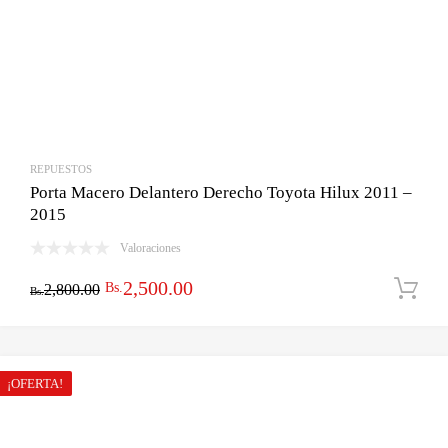
REPUESTOS
Porta Macero Delantero Derecho Toyota Hilux 2011 –
2015
Valoraciones
El
El
2,500.00
Bs.
2,800.00
Bs.
precio
precio
original
actual
era:
es:
¡OFERTA!
Bs.2,800.00.
Bs.2,500.00.