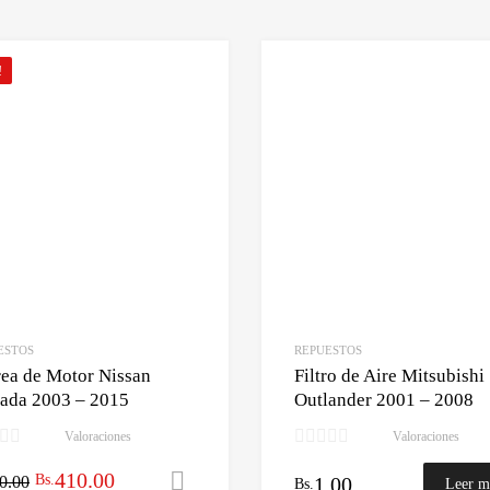
!
ESTOS
REPUESTOS
ea de Motor Nissan
Filtro de Aire Mitsubishi
ada 2003 – 2015
Outlander 2001 – 2008
Valoraciones
Valoraciones
El
El
410.00
Bs.
0.00
Añadir al carrito
1.00
Bs.
Leer m