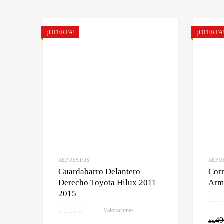
¡OFERTA!
¡OFERTA
REPUESTOS
REPU
Guardabarro Delantero
Corr
Derecho Toyota Hilux 2011 –
Arm
2015
Valoraciones
49
Bs.