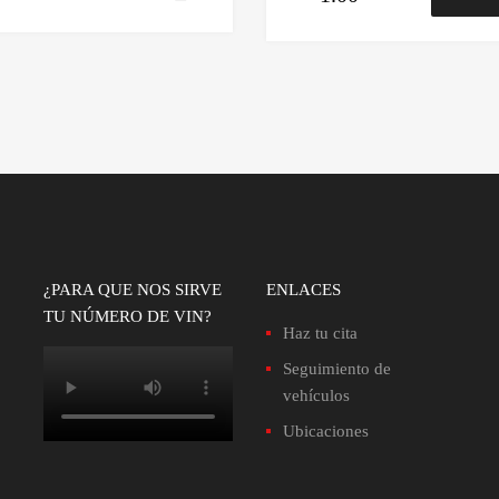
to
precio
precio
original
actual
era:
es:
Bs.490.00.
Bs.410.00.
¿PARA QUE NOS SIRVE
ENLACES
TU NÚMERO DE VIN?
Haz tu cita
Seguimiento de
vehículos
Ubicaciones