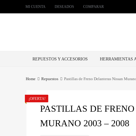
MI CUENTA
DESEADOS
COMPARAR
Skip
REPUESTOS Y ACCESORIOS
HERRAMIENTAS 
to
content
Home
Repuestos
Pastillas de Freno Delanteras Nissan Mura
¡OFERTA!
PASTILLAS DE FREN
MURANO 2003 – 2008