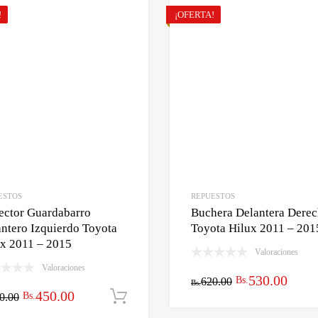
!
¡OFERTA!
ESTOS
REPUESTOS
ector Guardabarro
Buchera Delantera Dere
ntero Izquierdo Toyota
Toyota Hilux 2011 – 201
ux 2011 – 2015
Valoraciones
Valoraciones
El
El
530.00
Bs.
rito
620.00
Bs.
El
El
450.00
Bs.
0.00
Añadir al carrito
precio
preci
precio
precio