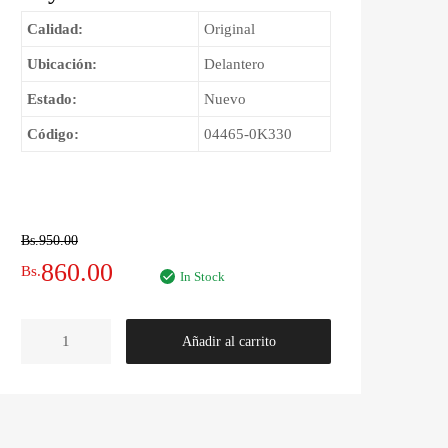
Calidad:
Original
Ubicación:
Delantero
Estado:
Nuevo
Código:
04465-0K330
Bs.
950.00
El
El
860.00
Bs.
In Stock
precio
precio
Pastillas
Añadir al carrito
original
actual
de
Freno
era:
es:
Delanteras
Toyota
Bs.950.00.
Bs.860.00.