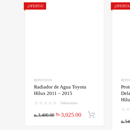
¡OFERTA!
¡OFERTA
REPUESTOS
REPU
Radiador de Agua Toyota
Prot
Hilux 2011 – 2015
Dela
Hil
Valoraciones
El
El
3,025.00
Bs.
3,400.00
Añadir al car
Bs.
54
Bs.
precio
precio