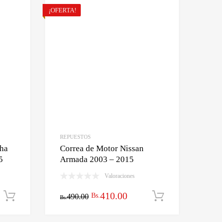
¡OFERTA!
REPUESTOS
cha
Correa de Motor Nissan
5
Armada 2003 – 2015
Valoraciones
El
El
410.00
Bs.
Añadir al carrito
490.00
Añadir al ca
Bs.
o
precio
precio