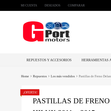
MI CUENTA
DESEADOS
COMPARAR
Skip
REPUESTOS Y ACCESORIOS
HERRAMIENTAS 
to
content
Home
Repuestos
Los más vendidos
Pastillas de Freno Dela
¡OFERTA!
PASTILLAS DE FREN