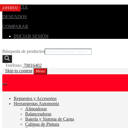
MI CUENTA
¡OFERTA!
¡OFERTA!
¡OFERTA!
¡OFERTA!
DESEADOS
COMPARAR
INICIAR SESIÓN
Búsqueda de productos
Teléfono:
70816402
Skip to content
Menu
Repuestos y Accesorios
Herramientas Automotriz
Alineadoras
Balanceadoras
Batería y Sistema de Carga
Cabinas de Pintura