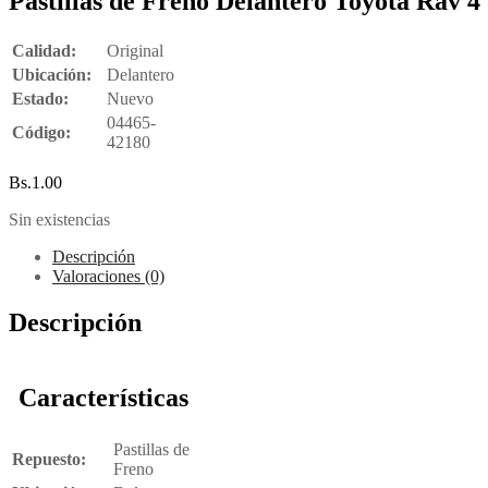
Pastillas de Freno Delantero Toyota Rav 4
Calidad:
Original
Ubicación:
Delantero
Estado:
Nuevo
04465-
Código:
42180
Bs.
1.00
Sin existencias
Descripción
Valoraciones (0)
Descripción
Características
Pastillas de
Repuesto:
Freno