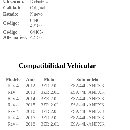
Ubicación:
Delantero
Calidad:
Original
Estado:
Nuevo
04465-
Código:
42180
Código
04465-
Alternativo:
42150
Compatibilidad Vehicular
Modelo
Año
Motor
Submodelo
Rav 4
2012
3ZR 2.0L
ZSA44L-ANFXK
Rav 4
2013
3ZR 2.0L
ZSA44L-ANFXK
Rav 4
2014
3ZR 2.0L
ZSA44L-ANFXK
Rav 4
2015
3ZR 2.0L
ZSA44L-ANFXK
Rav 4
2016
3ZR 2.0L
ZSA44L-ANFXK
Rav 4
2017
3ZR 2.0L
ZSA44L-ANFXK
Rav 4
2018
3ZR 2.0L
ZSA44L-ANFXK