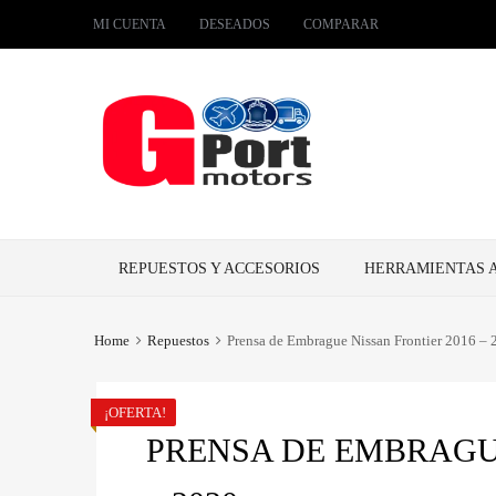
MI CUENTA
DESEADOS
COMPARAR
Skip
REPUESTOS Y ACCESORIOS
HERRAMIENTAS 
to
content
Home
Repuestos
Prensa de Embrague Nissan Frontier 2016 – 
¡OFERTA!
PRENSA DE EMBRAGUE