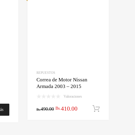
REPUESTOS
Correa de Motor Nissan
Armada 2003 – 2015
Valoraciones
El
El
410.00
Bs.
490.00
Añadir al ca
ás
Bs.
precio
precio
original
actual