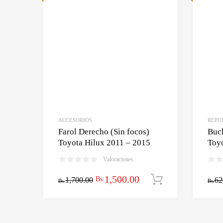
ACCESORIOS
REPU
Farol Derecho (Sin focos)
Buc
Toyota Hilux 2011 – 2015
Toyo
Valoraciones
El
El
1,500.00
Bs.
1,700.00
Añadir al car
62
Bs.
Bs.
precio
precio
original
actual