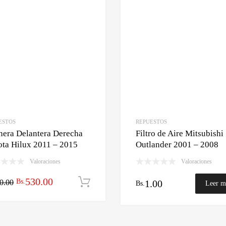
ESTOS
REPUESTOS
hera Delantera Derecha
Filtro de Aire Mitsubishi
ta Hilux 2011 – 2015
Outlander 2001 – 2008
Valoraciones
Valoraciones
El
El
530.00
Bs.
rito
0.00
Añadir al carrito
1.00
Bs.
Leer m
precio
precio
original
actual