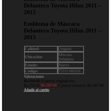
Delantera Toyota Hilux 2011 –
2015
Emblema de Máscara
Delantera Toyota Hilux 2011 –
2015
Calidad:
Original
Máscara
Ubicación:
Delantera
Estado:
Nuevo
Código:
75311-0K010
Valoraciones
Bs.
250.00
El precio original era:
Bs.250.00.
Bs.
207.00
El precio actual es: Bs.207.00.
Añadir al carrito