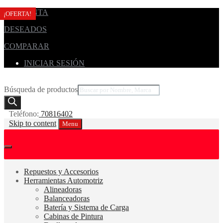
MI CUENTA
¡OFERTA!
¡OFERTA!
¡OFERTA!
¡OFERTA!
¡OFERTA!
DESEADOS
COMPARAR
INICIAR SESIÓN
Búsqueda de productos
Teléfono:
70816402
Skip to content
Menu
Repuestos y Accesorios
Herramientas Automotriz
Alineadoras
Balanceadoras
Batería y Sistema de Carga
Cabinas de Pintura