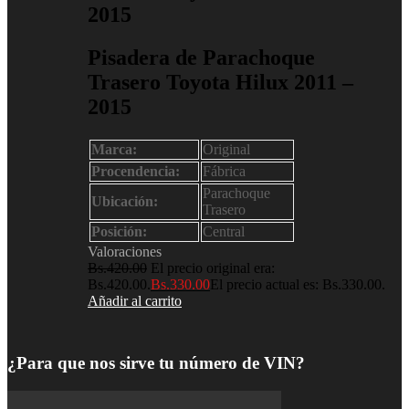
2015
Pisadera de Parachoque
Trasero Toyota Hilux 2011 –
2015
Marca:
Original
Procendencia:
Fábrica
Parachoque
Ubicación:
Trasero
Posición:
Central
Valoraciones
Bs.
420.00
El precio original era:
Bs.420.00.
Bs.
330.00
El precio actual es: Bs.330.00.
Añadir al carrito
¿Para que nos sirve tu número de VIN?