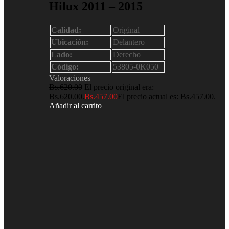
Hilux 2011 – 2015
Calidad:
Original
Ubicación:
Delantero
Lado:
Derecho
Código:
53805-0K050
Valoraciones
Bs.
620.00
El precio original era:
Bs.620.00.
Bs.
457.00
El precio actual es: Bs.457.00.
Añadir al carrito