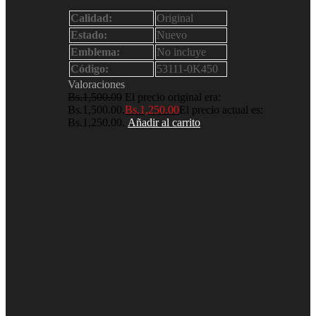
Calidad:
Original
Estado:
Nuevo
Emblema:
No incluye
Código:
53111-0K450
Valoraciones
Bs.
1,500.00
El precio original era:
Bs.1,500.00.
Bs.
1,250.00
El precio actual es:
Bs.1,250.00.
Añadir al carrito