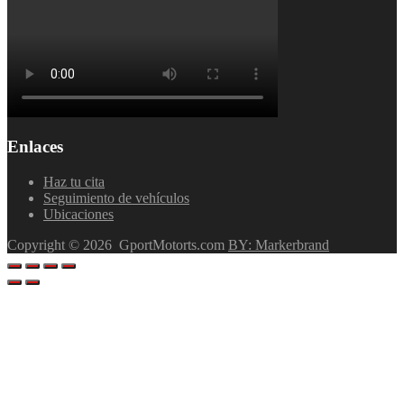
Enlaces
Haz tu cita
Seguimiento de vehículos
Ubicaciones
Copyright ©
2026
GportMotorts.com
BY: Markerbrand