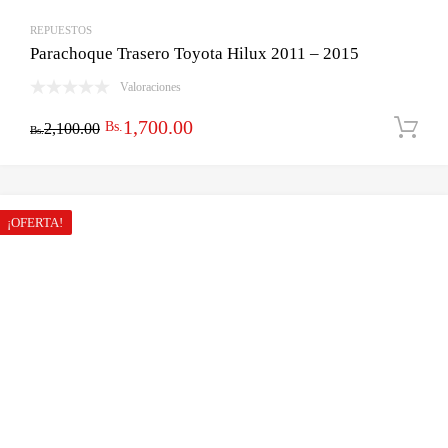
REPUESTOS
Parachoque Trasero Toyota Hilux 2011 – 2015
Valoraciones
El
El
1,700.00
Bs.
2,100.00
Bs.
precio
precio
original
actual
era:
es:
¡OFERTA!
Bs.2,100.00.
Bs.1,700.00.