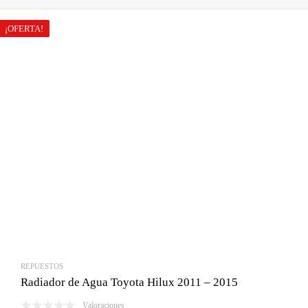
original
actual
era:
es:
¡OFERTA!
Bs.620.00.
Bs.530.00.
REPUESTOS
Radiador de Agua Toyota Hilux 2011 – 2015
Valoraciones