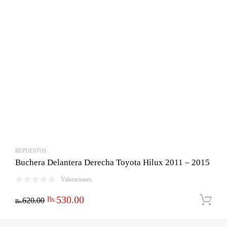
REPUESTOS
Buchera Delantera Derecha Toyota Hilux 2011 – 2015
Valoraciones
El
El
530.00
Bs.
620.00
Bs.
precio
precio