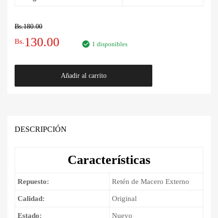
Bs.
180.00
El
El
130.00
Bs.
1 disponibles
precio
precio
Retén
Añadir al carrito
original
actual
de
Macero
era:
es:
Externo
Toyota
Bs.180.00.
Bs.130.00.
Hilux
DESCRIPCIÓN
2011
-
Características
2015
cantidad
Repuesto:
Retén de Macero Externo
Calidad:
Original
Estado:
Nuevo