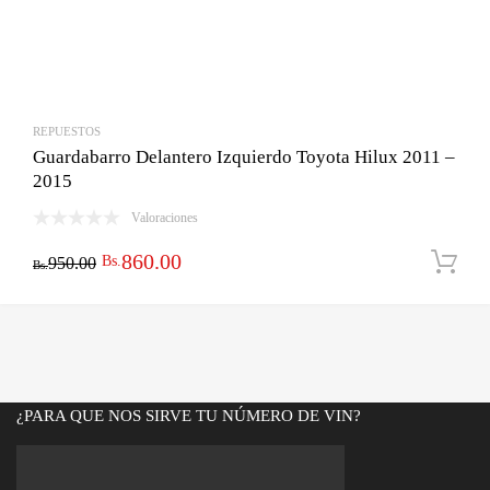
REPUESTOS
Guardabarro Delantero Izquierdo Toyota Hilux 2011 –
2015
Valoraciones
El
El
860.00
Bs.
950.00
Bs.
precio
precio
original
actual
era:
es:
Bs.950.00.
Bs.860.00.
¿PARA QUE NOS SIRVE TU NÚMERO DE VIN?