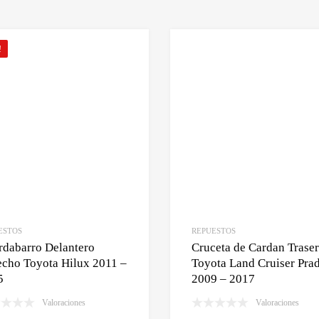
!
ESTOS
REPUESTOS
rdabarro Delantero
Cruceta de Cardan Trase
cho Toyota Hilux 2011 –
Toyota Land Cruiser Pra
5
2009 – 2017
Valoraciones
Valoraciones
rito