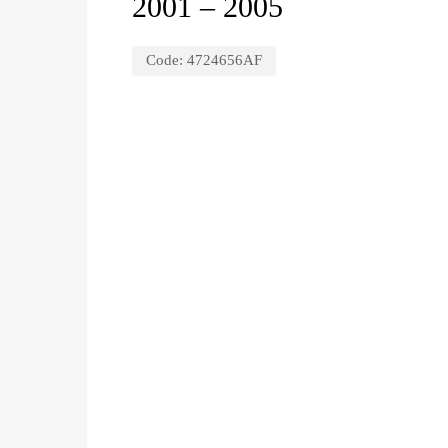
2001 – 2005
Code:
4724656AF