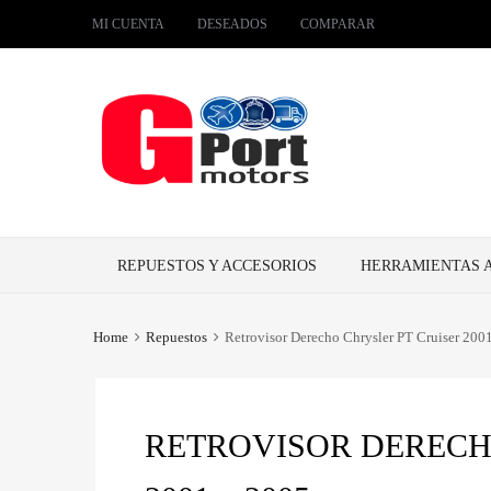
MI CUENTA
DESEADOS
COMPARAR
Skip
REPUESTOS Y ACCESORIOS
HERRAMIENTAS 
to
content
Home
Repuestos
Retrovisor Derecho Chrysler PT Cruiser 200
RETROVISOR DERECH