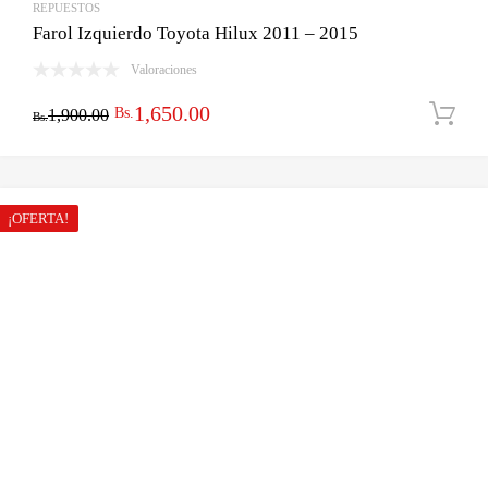
REPUESTOS
Farol Izquierdo Toyota Hilux 2011 – 2015
Valoraciones
El
El
1,650.00
Bs.
1,900.00
Bs.
precio
precio
original
actual
era:
es:
¡OFERTA!
Bs.1,900.00.
Bs.1,650.00.