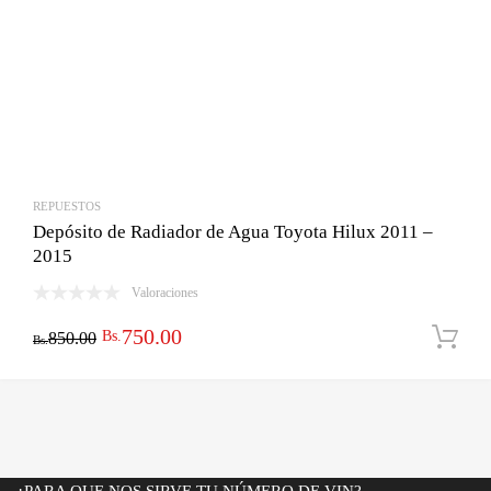
REPUESTOS
Depósito de Radiador de Agua Toyota Hilux 2011 –
2015
Valoraciones
El
El
750.00
Bs.
850.00
Bs.
precio
precio
original
actual
era:
es:
Bs.850.00.
Bs.750.00.
¿PARA QUE NOS SIRVE TU NÚMERO DE VIN?