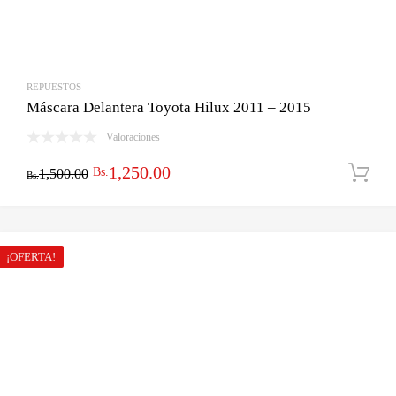
REPUESTOS
Máscara Delantera Toyota Hilux 2011 – 2015
Valoraciones
El
El
1,250.00
Bs.
1,500.00
Bs.
precio
precio
original
actual
era:
es:
¡OFERTA!
Bs.1,500.00.
Bs.1,250.00.