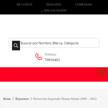
MI CUENTA
DESEADOS
COMPARAR
INICIAR SESIÓN
Búsqueda de productos
Teléfono:
70816402
Skip
to
content
Home
Repuestos
Retrovisor Izquierdo Nissan Altima 2006 – 2012