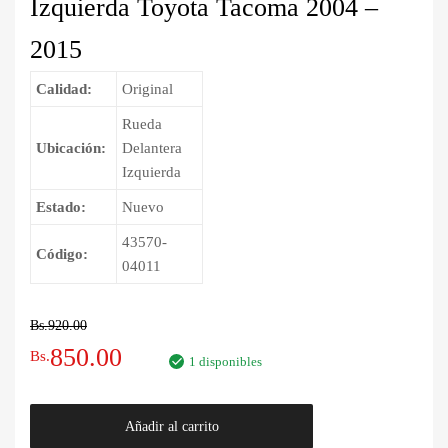
Izquierda Toyota Tacoma 2004 –
2015
Calidad:
Original
Rueda
Ubicación:
Delantera
Izquierda
Estado:
Nuevo
43570-
Código:
04011
Bs.
920.00
El
El
850.00
Bs.
1 disponibles
precio
precio
Rodamiento
Añadir al carrito
original
actual
de