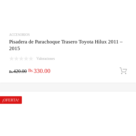
ACCESORIOS
Pisadera de Parachoque Trasero Toyota Hilux 2011 –
2015
Valoraciones
El
El
330.00
Bs.
420.00
Bs.
precio
precio
original
actual
era:
es:
¡OFERTA!
Bs.420.00.
Bs.330.00.