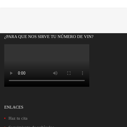
precio
precio
original
actual
era:
es:
Bs.2,100.00.
Bs.1,700.00.
¿PARA QUE NOS SIRVE TU NÚMERO DE VIN?
ENLACES
Haz tu cita