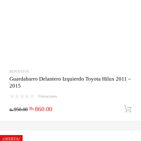
REPUESTOS
Guardabarro Delantero Izquierdo Toyota Hilux 2011 –
2015
Valoraciones
El
El
860.00
Bs.
950.00
Bs.
precio
precio
original
actual
era:
es:
¡OFERTA!