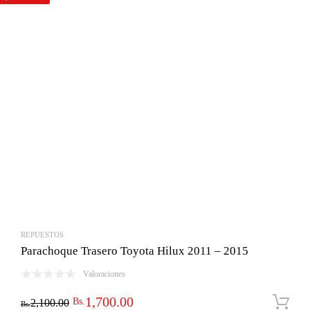
Bs.950.00.
Bs.860.00.
REPUESTOS
Parachoque Trasero Toyota Hilux 2011 – 2015
Valoraciones
El
El
1,700.00
Bs.
2,100.00
Bs.