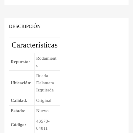
Rueda
era:
es:
Delantera
Izquierda
Bs.920.00.
Bs.850.00.
Toyota
DESCRIPCIÓN
Tacoma
2004
Características
-
2015
Rodamient
cantidad
Repuesto:
o
Rueda
Ubicación:
Delantera
Izquierda
Calidad:
Original
Estado:
Nuevo
43570-
Código:
04011