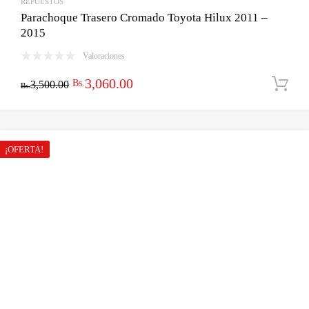
REPUESTOS
Parachoque Trasero Cromado Toyota Hilux 2011 –
2015
Valoraciones
El
El
3,060.00
Bs.
3,500.00
Bs.
precio
precio
original
actual
era:
es:
¡OFERTA!
Bs.3,500.00.
Bs.3,060.00.