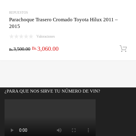
REPUESTOS
Parachoque Trasero Cromado Toyota Hilux 2011 –
2015
Valoraciones
El
El
3,060.00
Bs.
3,500.00
Bs.
precio
precio
original
actual
era:
es:
Bs.3,500.00.
Bs.3,060.00.
¿PARA QUE NOS SIRVE TU NÚMERO DE VIN?