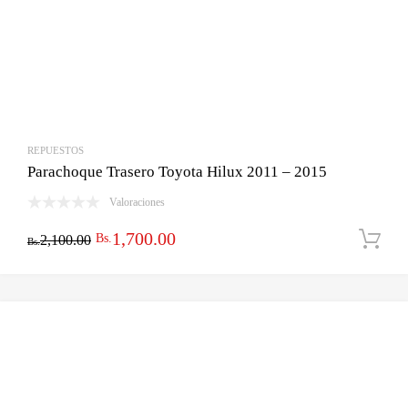
REPUESTOS
Parachoque Trasero Toyota Hilux 2011 – 2015
Valoraciones
El
El
1,700.00
Bs.
2,100.00
Bs.
precio
precio
original
actual
era:
es:
Bs.2,100.00.
Bs.1,700.00.