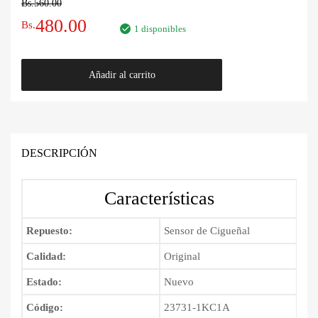
Bs.
560.00
El
El
480.00
Bs.
1 disponibles
precio
precio
Sensor
Añadir al carrito
original
actual
de
Cigueñal
era:
es:
Nissan
Qashqai
Bs.560.00.
Bs.480.00.
2014
DESCRIPCIÓN
-
2020
Características
cantidad
Repuesto:
Sensor de Cigueñal
Calidad:
Original
Estado:
Nuevo
Código:
23731-1KC1A