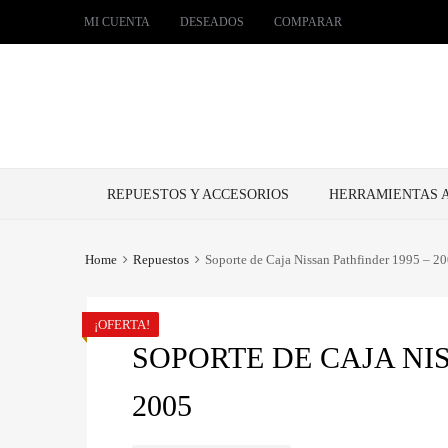
MI CUENTA
DESEADOS
COMPARAR
Skip
REPUESTOS Y ACCESORIOS
HERRAMIENTAS 
to
content
Home
Repuestos
Soporte de Caja Nissan Pathfinder 1995 – 2
¡OFERTA!
SOPORTE DE CAJA NIS
2005