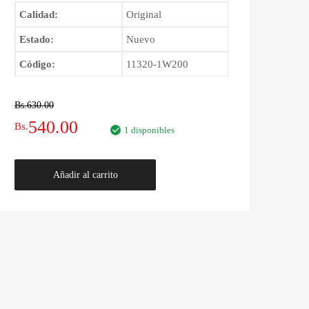
Calidad:
Original
Estado:
Nuevo
Código:
11320-1W200
Bs.
630.00
El
El
540.00
Bs.
1 disponibles
precio
precio
Soporte
Añadir al carrito
original
actual
de
Caja
era:
es:
Nissan
Pathfinder
Bs.630.00.
Bs.540.00.
1995
-
2005
cantidad