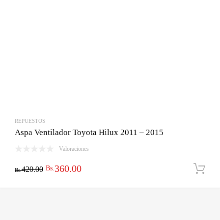
REPUESTOS
Aspa Ventilador Toyota Hilux 2011 – 2015
Valoraciones
El
El
360.00
Bs.
420.00
Bs.
precio
precio
original
actual
era:
es: