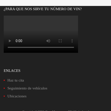
Bs.420.00.
Bs.360.00.
¿PARA QUE NOS SIRVE TU NÚMERO DE VIN?
ENLACES
Haz tu cita
Seguimiento de vehículos
Ubicaciones