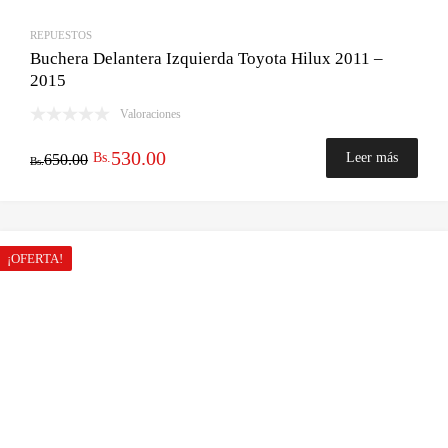
REPUESTOS
Buchera Delantera Izquierda Toyota Hilux 2011 –
2015
Valoraciones
El
El
530.00
Bs.
Leer más
650.00
Bs.
precio
precio
original
actual
era:
es:
¡OFERTA!
Bs.650.00.
Bs.530.00.