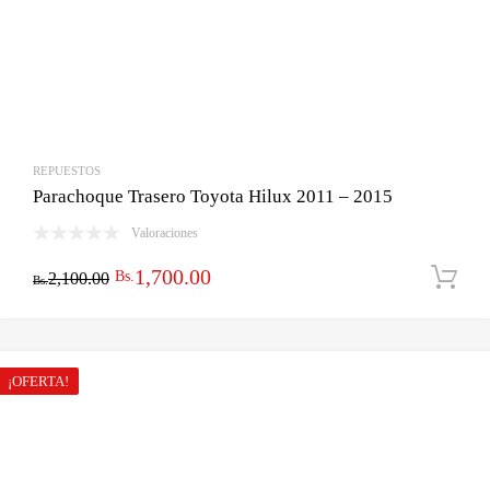
REPUESTOS
Parachoque Trasero Toyota Hilux 2011 – 2015
Valoraciones
El
El
1,700.00
Bs.
2,100.00
Bs.
precio
precio
original
actual
era:
es:
¡OFERTA!
Bs.2,100.00.
Bs.1,700.00.