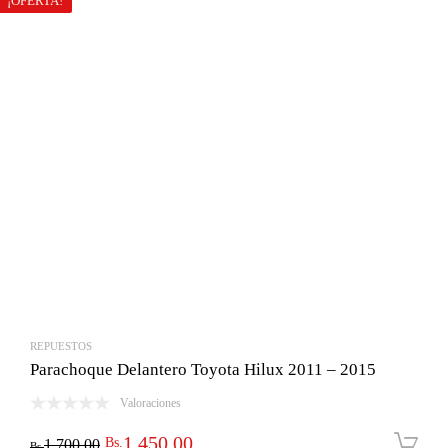
¡OFERTA!
REPUESTOS
Parachoque Delantero Toyota Hilux 2011 – 2015
Valoraciones
El
El
1,450.00
Bs.
1,700.00
Bs.