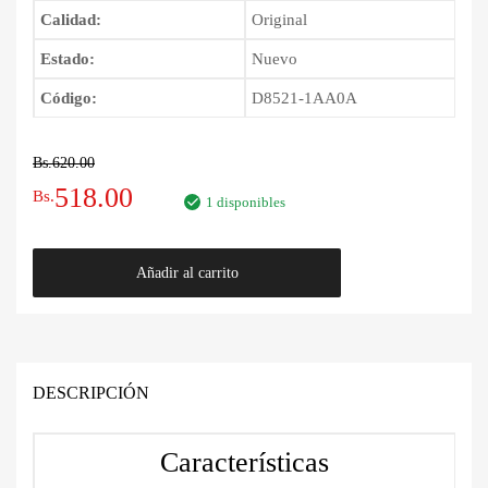
Calidad:
Original
Estado:
Nuevo
Código:
D8521-1AA0A
Bs.
620.00
El
El
518.00
Bs.
1 disponibles
precio
precio
Varilla
Añadir al carrito
original
actual
de
Dirección
era:
es:
Nissan
Murano
Bs.620.00.
Bs.518.00.
2008
DESCRIPCIÓN
-
2015
Características
cantidad