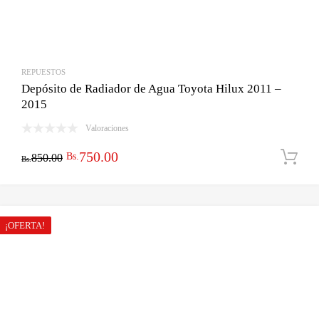
REPUESTOS
Depósito de Radiador de Agua Toyota Hilux 2011 –
2015
Valoraciones
El
El
750.00
Bs.
850.00
Bs.
precio
precio
original
actual
era:
es:
¡OFERTA!
Bs.850.00.
Bs.750.00.