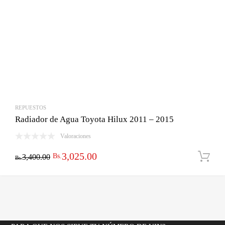
REPUESTOS
Radiador de Agua Toyota Hilux 2011 – 2015
Valoraciones
El
El
3,025.00
Bs.
3,400.00
Bs.
precio
precio
original
actual
era:
es:
Bs.3,400.00.
Bs.3,025.00.