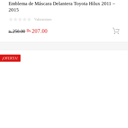
Emblema de Máscara Delantera Toyota Hilux 2011 –
2015
Valoraciones
El
El
207.00
Bs.
250.00
Bs.
precio
precio
original
actual
era:
es:
¡OFERTA!
Bs.250.00.
Bs.207.00.