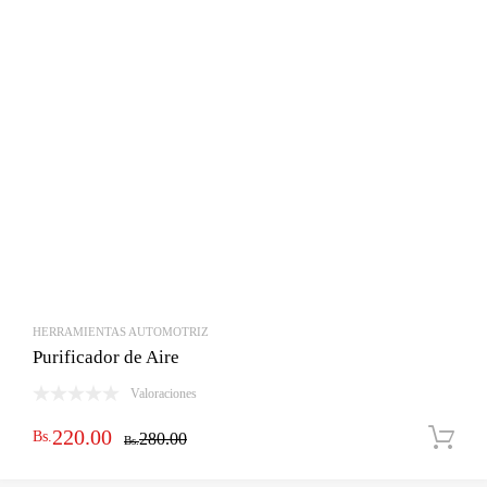
HERRAMIENTAS AUTOMOTRIZ
Purificador de Aire
Valoraciones
El
El
220.00
Bs.
280.00
Bs.
precio
precio