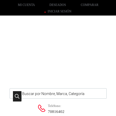
MI CUENTA
DESEADOS
COMPARAR
INICIAR SESIÓN
Búsqueda de productos
Teléfono:
70816402