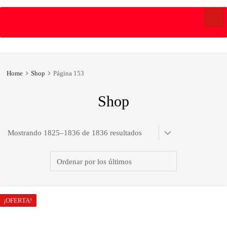
Skip
to
content
Home
Shop
Página 153
Shop
Ordenado
Mostrando 1825–1836 de 1836 resultados
por
los
últimos
¡OFERTA!