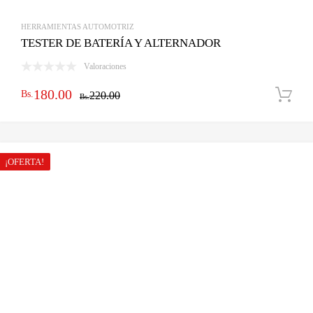
HERRAMIENTAS AUTOMOTRIZ
TESTER DE BATERÍA Y ALTERNADOR
Valoraciones
El
El
180.00
Bs.
220.00
Bs.
precio
precio
original
actual
era:
es:
¡OFERTA!
Bs.220.00.
Bs.180.00.