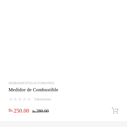
HERRAMIENTAS AUTOMOTRIZ
Medidor de Combustible
Valoraciones
El
El
250.00
Bs.
280.00
Bs.
precio
precio