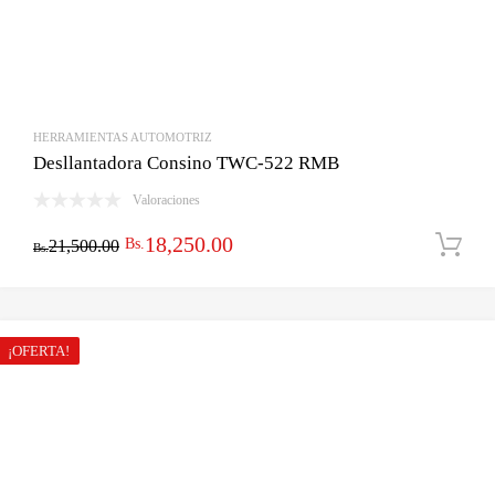
HERRAMIENTAS AUTOMOTRIZ
Desllantadora Consino TWC-522 RMB
Valoraciones
El
El
18,250.00
Bs.
21,500.00
Bs.
precio
precio
original
actual
era:
es:
¡OFERTA!
Bs.21,500.00.
Bs.18,250.00.