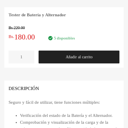
Tester de Batería y Alternador
Bs.
220.00
El
El
180.00
Bs.
5 disponibles
precio
precio
TESTER
Añadir al carrito
original
actual
DE
BATERÍA
era:
es:
Y
ALTERNADOR
Bs.220.00.
Bs.180.00.
cantidad
DESCRIPCIÓN
Seguro y fácil de utilizar, tiene funciones múltiples:
Verificación del estado de la Batería y el Alternador.
Comprobación y visualización de la carga y de la