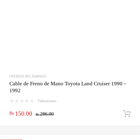
OFERTAS RELÁMPAGO
Cable de Freno de Mano Toyota Land Cruiser 1990 –
1992
Valoraciones
El
El
150.00
Bs.
286.00
Bs.
precio
precio
original
actual