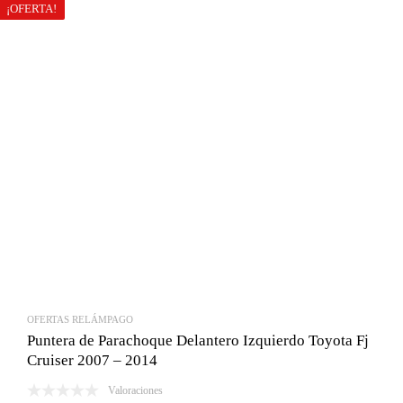
era:
es:
¡OFERTA!
Bs.255.00.
Bs.150.00.
OFERTAS RELÁMPAGO
Puntera de Parachoque Delantero Izquierdo Toyota Fj
Cruiser 2007 – 2014
Valoraciones