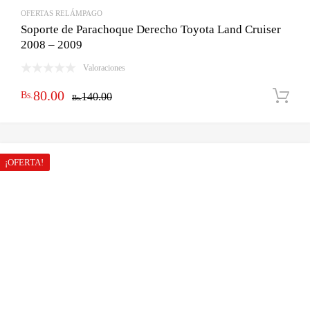
OFERTAS RELÁMPAGO
Soporte de Parachoque Derecho Toyota Land Cruiser
2008 – 2009
Valoraciones
El
El
80.00
Bs.
140.00
Bs.
precio
precio
original
actual
era:
es:
¡OFERTA!
Bs.140.00.
Bs.80.00.