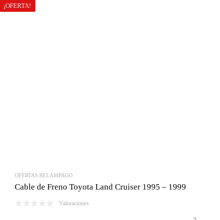
era:
es:
¡OFERTA!
Bs.286.00.
Bs.150.00.
OFERTAS RELÁMPAGO
Cable de Freno Toyota Land Cruiser 1995 – 1999
Valoraciones