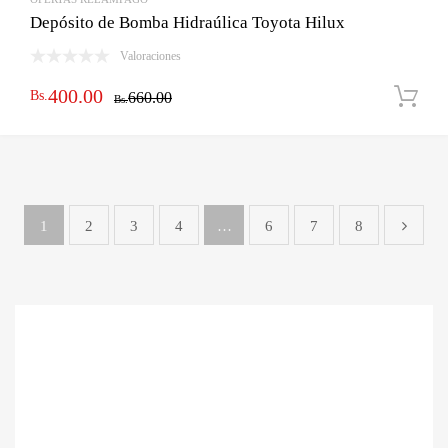
Depósito de Bomba Hidraúlica Toyota Hilux
Valoraciones
El
El
400.00
Bs.
660.00
Bs.
precio
precio
original
actual
era:
es:
Bs.660.00.
Bs.400.00.
1
2
3
4
…
6
7
8