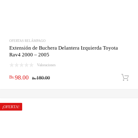
OFERTAS RELÁMPAGO
Extensión de Buchera Delantera Izquierda Toyota
Rav4 2000 – 2005
Valoraciones
El
El
98.00
Bs.
180.00
Bs.
precio
precio
original
actual
era:
es:
¡OFERTA!
Bs.180.00.
Bs.98.00.