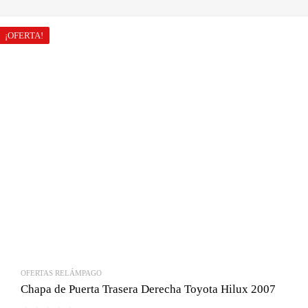
original
actual
era:
es:
¡OFERTA!
Bs.690.00.
Bs.410.00.
OFERTAS RELÁMPAGO
Chapa de Puerta Trasera Derecha Toyota Hilux 2007