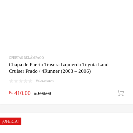
OFERTAS RELÁMPAGO
Chapa de Puerta Trasera Izquierda Toyota Land
Cruiser Prado / 4Runner (2003 – 2006)
Valoraciones
El
El
410.00
Bs.
690.00
Bs.
precio
precio
original
actual
era:
es:
¡OFERTA!
Bs.690.00.
Bs.410.00.