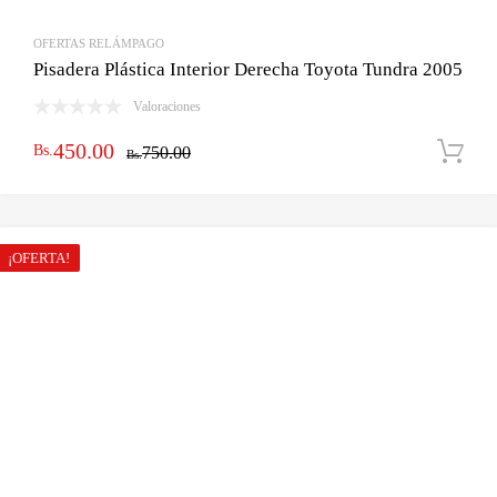
OFERTAS RELÁMPAGO
Pisadera Plástica Interior Derecha Toyota Tundra 2005
Valoraciones
El
El
450.00
Bs.
750.00
Bs.
precio
precio
original
actual
era:
es:
¡OFERTA!
Bs.750.00.
Bs.450.00.