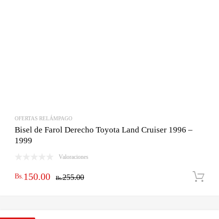
OFERTAS RELÁMPAGO
Bisel de Farol Derecho Toyota Land Cruiser 1996 –
1999
Valoraciones
El
El
150.00
Bs.
255.00
Bs.
precio
precio
original
actual