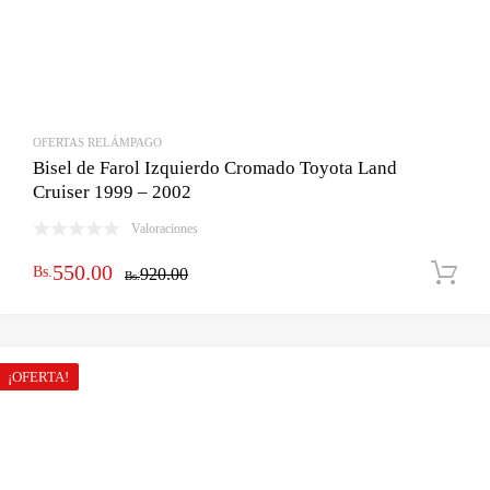
OFERTAS RELÁMPAGO
Bisel de Farol Izquierdo Cromado Toyota Land
Cruiser 1999 – 2002
Valoraciones
El
El
550.00
Bs.
920.00
Bs.
precio
precio
original
actual
era:
es:
¡OFERTA!
Bs.920.00.
Bs.550.00.