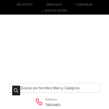
MI CUENTA
DESEADOS
COMPARAR
INICIAR SESIÓN
Búsqueda de productos
Teléfono:
70816402