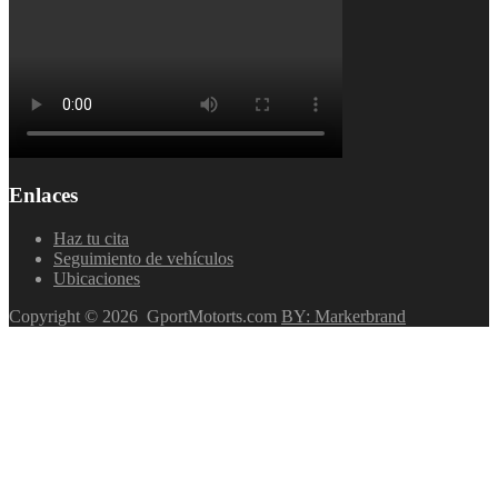
Enlaces
Haz tu cita
Seguimiento de vehículos
Ubicaciones
Copyright ©
2026
GportMotorts.com
BY: Markerbrand