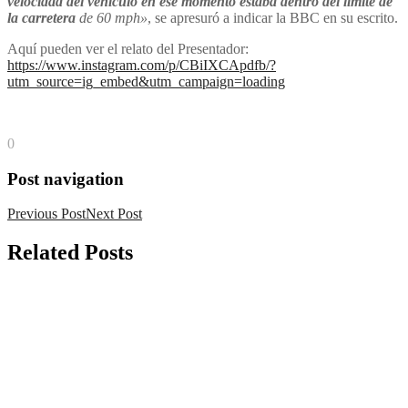
velocidad del vehículo en ese momento estaba dentro del límite de
la carretera
de 60 mph»
, se apresuró a indicar la BBC en su escrito.
Aquí pueden ver el relato del Presentador:
https://www.instagram.com/p/CBiIXCApdfb/?
utm_source=ig_embed&utm_campaign=loading
0
Post navigation
Previous Post
Next Post
Related
Posts