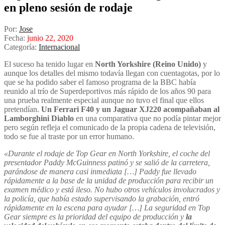
en pleno sesión de rodaje
Por:
Jose
Fecha:
junio 22, 2020
Categoría:
Internacional
El suceso ha tenido lugar en
North Yorkshire (Reino Unido)
y
aunque los detalles del mismo todavía llegan con cuentagotas, por lo
que se ha podido saber el famoso programa de la BBC había
reunido al trío de Superdeportivos más rápido de los años 90 para
una prueba realmente especial aunque no tuvo el final que ellos
pretendían.
Un Ferrari F40 y un Jaguar XJ220 acompañaban al
Lamborghini Diablo
en una comparativa que no podía pintar mejor
pero según refleja el comunicado de la propia cadena de televisión,
todo se fue al traste por un error humano.
«Durante el rodaje de Top Gear en North Yorkshire, el coche del
presentador Paddy McGuinness patinó y se salió de la carretera,
parándose de manera casi inmediata […] Paddy fue llevado
rápidamente a la base de la unidad de producción para recibir un
examen médico y está ileso. No hubo otros vehículos involucrados y
la policía, que había estado supervisando la grabación, entró
rápidamente en la escena para ayudar […] La seguridad en Top
Gear siempre es la prioridad del equipo de producción y
la